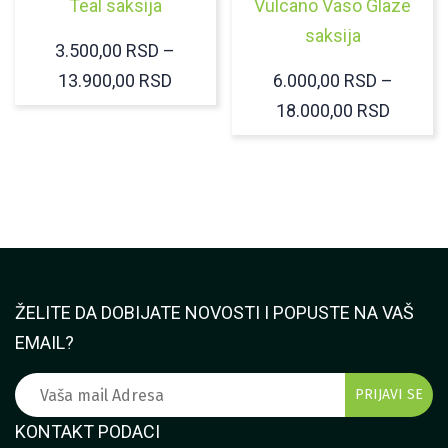
Teal saksija
Vulcano Vaso Glaze
saksija
3.500,00
RSD
–
RASPON
13.900,00
RSD
6.000,00
RSD
–
CENA:
RASPO
18.000,00
RSD
OD
CENA:
3.500,00 RSD
OD
DO
6.000,
13.900,00 RSD
DO
18.000
ŽELITE DA DOBIJATE NOVOSTI I POPUSTE NA VAŠ
EMAIL?
KONTAKT PODACI