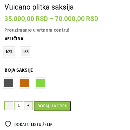
Vulcano plitka saksija
Raspon
35.000,00
RSD
–
70.000,00
RSD
cena:
Preuzimanje u vrtnom centru!
od
VELIČINA
35.000,00
h23
h33
do
70.000,00
BOJA SAKSIJE
Vulcano
-
+
DODAJ U KORPU
plitka
saksija
količina
DODAJ U LISTU ŽELJA