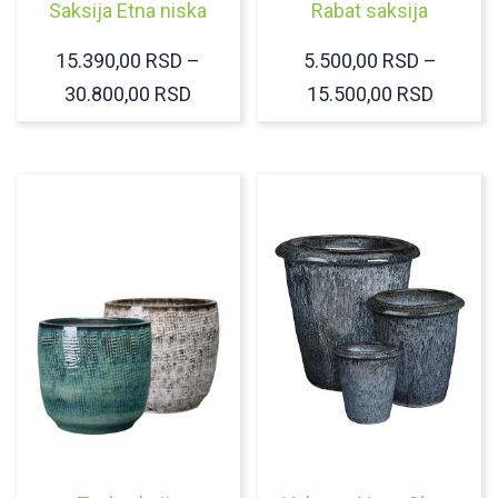
Saksija Etna niska
Rabat saksija
15.390,00
RSD
–
5.500,00
RSD
–
RASPON
RASPO
30.800,00
RSD
15.500,00
RSD
CENA:
CENA:
OD
OD
15.390,00 RSD
5.500,
DO
DO
30.800,00 RSD
15.500