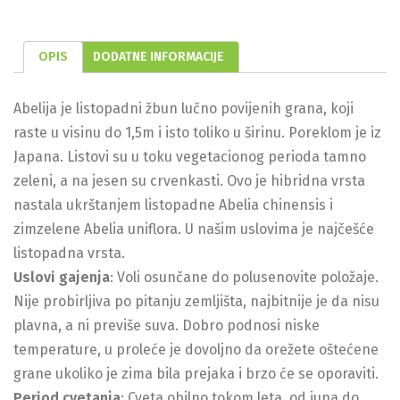
OPIS
DODATNE INFORMACIJE
Abelija je listopadni žbun lučno povijenih grana, koji
raste u visinu do 1,5m i isto toliko u širinu. Poreklom je iz
Japana. Listovi su u toku vegetacionog perioda tamno
zeleni, a na jesen su crvenkasti. Ovo je hibridna vrsta
nastala ukrštanjem listopadne Abelia chinensis i
zimzelene Abelia uniflora. U našim uslovima je najčešće
listopadna vrsta.
Uslovi gajenja
: Voli osunčane do polusenovite položaje.
Nije probirljiva po pitanju zemljišta, najbitnije je da nisu
plavna, a ni previše suva. Dobro podnosi niske
temperature, u proleće je dovoljno da orežete oštećene
grane ukoliko je zima bila prejaka i brzo će se oporaviti.
Period cvetanja
: Cveta obilno tokom leta, od juna do