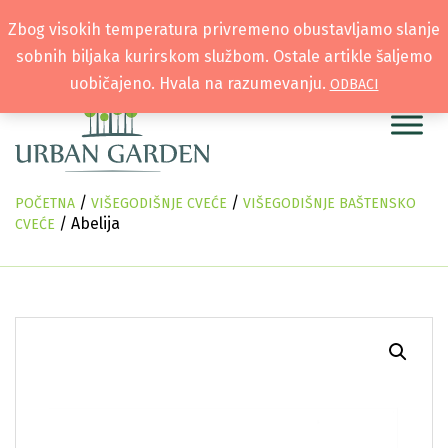
Zbog visokih temperatura privremeno obustavljamo slanje
sobnih biljaka kurirskom službom. Ostale artikle šaljemo
uobičajeno. Hvala na razumevanju.
ODBACI
/
/
POČETNA
VIŠEGODIŠNJE CVEĆE
VIŠEGODIŠNJE BAŠTENSKO
/ Abelija
CVEĆE