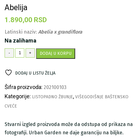
Abelija
1.890,00
RSD
Latinski naziv:
Abelia x grandiflora
Na zalihama
Abelija
-
+
DODAJ U KORPU
količina
DODAJ U LISTU ŽELJA
Šifra proizvoda:
202100103
Kategorije:
,
LISTOPADNO ŽBUNJE
VIŠEGODIŠNJE BAŠTENSKO
CVEĆE
Stvarni izgled proizvoda može da odstupa od prikaza na
fotografiji. Urban Garden ne daje garanciju na biljke.