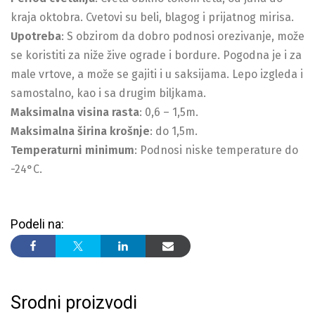
kraja oktobra. Cvetovi su beli, blagog i prijatnog mirisa.
Upotreba
: S obzirom da dobro podnosi orezivanje, može
se koristiti za niže žive ograde i bordure. Pogodna je i za
male vrtove, a može se gajiti i u saksijama. Lepo izgleda i
samostalno, kao i sa drugim biljkama.
Maksimalna visina rasta
: 0,6 – 1,5m.
Maksimalna širina krošnje
: do 1,5m.
Temperaturni minimum
: Podnosi niske temperature do
-24°C.
Podeli na:
Srodni proizvodi