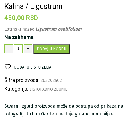
Kalina / Ligustrum
450,00
RSD
Latinski naziv:
Ligustrum ovalifolium
Na zalihama
Kalina
-
+
DODAJ U KORPU
/
Ligustrum
količina
DODAJ U LISTU ŽELJA
Šifra proizvoda:
202202502
Kategorija:
LISTOPADNO ŽBUNJE
Stvarni izgled proizvoda može da odstupa od prikaza na
fotografiji. Urban Garden ne daje garanciju na biljke.