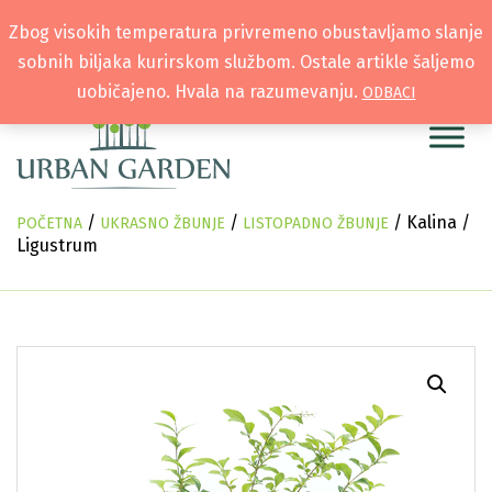
Zbog visokih temperatura privremeno obustavljamo slanje
sobnih biljaka kurirskom službom. Ostale artikle šaljemo
uobičajeno. Hvala na razumevanju.
ODBACI
/
/
/ Kalina /
POČETNA
UKRASNO ŽBUNJE
LISTOPADNO ŽBUNJE
Ligustrum