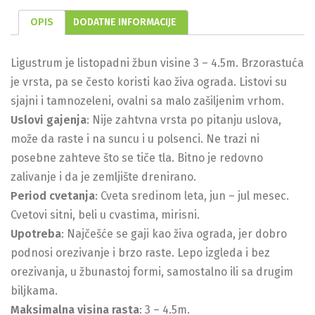
OPIS
DODATNE INFORMACIJE
Ligustrum je listopadni žbun visine 3 – 4.5m. Brzorastuća
je vrsta, pa se često koristi kao živa ograda. Listovi su
sjajni i tamnozeleni, ovalni sa malo zašiljenim vrhom.
Uslovi gajenja
: Nije zahtvna vrsta po pitanju uslova,
može da raste i na suncu i u polsenci. Ne trazi ni
posebne zahteve što se tiče tla. Bitno je redovno
zalivanje i da je zemljište drenirano.
Period cvetanja
: Cveta sredinom leta, jun – jul mesec.
Cvetovi sitni, beli u cvastima, mirisni.
Upotreba
: Najčešće se gaji kao živa ograda, jer dobro
podnosi orezivanje i brzo raste. Lepo izgleda i bez
orezivanja, u žbunastoj formi, samostalno ili sa drugim
biljkama.
Maksimalna visina rasta
: 3 – 4.5m.