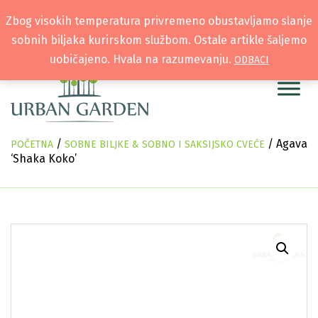
Zbog visokih temperatura privremeno obustavljamo slanje
sobnih biljaka kurirskom službom. Ostale artikle šaljemo
uobičajeno. Hvala na razumevanju.
ODBACI
/
/ Agava
POČETNA
SOBNE BILJKE & SOBNO I SAKSIJSKO CVEĆE
‘Shaka Koko’