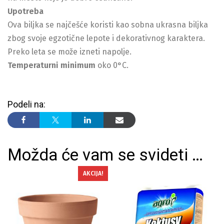
Upotreba
Ova biljka se najčešće koristi kao sobna ukrasna biljka
zbog svoje egzotične lepote i dekorativnog karaktera.
Preko leta se može izneti napolje.
Temperaturni minimum
oko 0°C.
Podeli na:
Možda će vam se svideti …
AKCIJA!