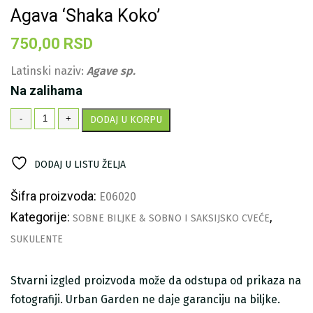
Agava ‘Shaka Koko’
750,00
RSD
Latinski naziv:
Agave sp.
Na zalihama
Agava
-
+
DODAJ U KORPU
'Shaka
Koko'
količina
DODAJ U LISTU ŽELJA
Šifra proizvoda:
E06020
Kategorije:
,
SOBNE BILJKE & SOBNO I SAKSIJSKO CVEĆE
SUKULENTE
Stvarni izgled proizvoda može da odstupa od prikaza na
fotografiji. Urban Garden ne daje garanciju na biljke.