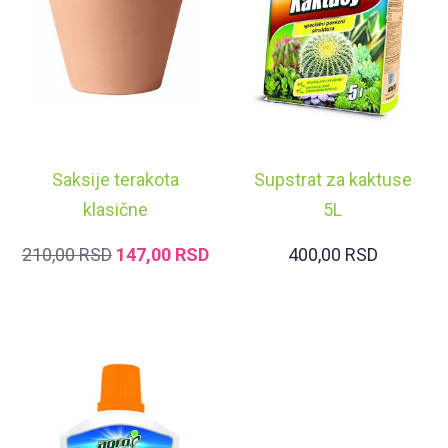
Saksije terakota
Supstrat za kaktuse
klasične
5L
ORIGINALNA
TRENUTNA
210,00
RSD
147,00
RSD
400,00
RSD
CENA
CENA
JE
JE:
BILA:
147,00 RSD.
210,00 RSD.