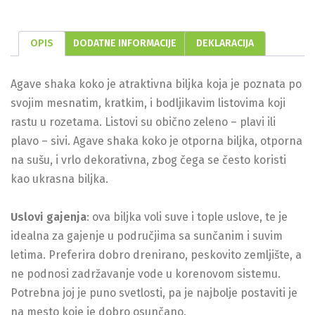
OPIS
DODATNE INFORMACIJE
DEKLARACIJA
Agave shaka koko je atraktivna biljka koja je poznata po
svojim mesnatim, kratkim, i bodljikavim listovima koji
rastu u rozetama. Listovi su obično zeleno – plavi ili
plavo – sivi. Agave shaka koko je otporna biljka, otporna
na sušu, i vrlo dekorativna, zbog čega se često koristi
kao ukrasna biljka.
Uslovi gajenja
: ova biljka voli suve i tople uslove, te je
idealna za gajenje u područjima sa sunčanim i suvim
letima. Preferira dobro drenirano, peskovito zemljište, a
ne podnosi zadržavanje vode u korenovom sistemu.
Potrebna joj je puno svetlosti, pa je najbolje postaviti je
na mesto koje je dobro osunčano.