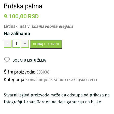
Brdska palma
9.100,00
RSD
Latinski naziv:
Chamaedorea elegans
Na zalihama
Brdska
-
+
DODAJ U KORPU
palma
količina
DODAJ U LISTU ŽELJA
Šifra proizvoda:
E03038
Kategorija:
SOBNE BILJKE & SOBNO I SAKSIJSKO CVEĆE
Stvarni izgled proizvoda može da odstupa od prikaza na
fotografiji. Urban Garden ne daje garanciju na biljke.