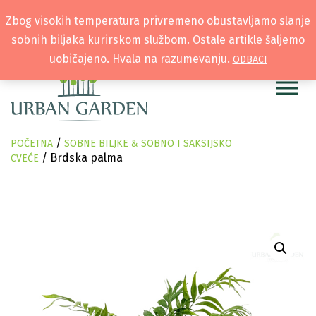
Zbog visokih temperatura privremeno obustavljamo slanje
sobnih biljaka kurirskom službom. Ostale artikle šaljemo
uobičajeno. Hvala na razumevanju.
ODBACI
/
POČETNA
SOBNE BILJKE & SOBNO I SAKSIJSKO
/ Brdska palma
CVEĆE