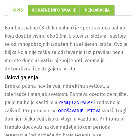
OPIS
DODATNE INFORMACIJE
DEKLARACIJA
Bambus palma (Brdska palma) je spororastuća palma
koja dostiže visinu oko 2,5m. Listovi su složeni i sastoje
se od mnogobrojnih izduženih i zašiljenih listića. Ovo je
biljka koja nije teška za održavanje i uz pravilnu negu
možete dugo uživati u njenoj lepoti. Veoma je
dekorativna i čestogajena vrsta.
Uslovi gajenja
Brdska palma naviše voli indirektnu svetlost, a
tolerisaće i manjak svetlosti. Zahteva ocedito zemljište,
pa je najbolje saditi je u
i redovno je
ZEMLJU ZA PALME
zalivati. Preporučuje se
svaki drugi
OROŠAVANJE LISTOVA
dan, jer biljka voli visoku vlagu u vazduhu. Prihranu bi
trebalo dodavati na dve nedelje tokom perioda
vegetacije (od proleća do kraja jeseni), a za