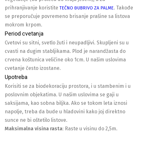
prihranjivanje koristite
. Takođe
TEČNO ĐUBRIVO ZA PALME
se preporučuje povremeno brisanje prašine sa listova
mokrom krpom.
Period cvetanja
Cvetovi su sitni, svetlo žuti i neupadljivi. Skupljeni su u
cvasti na dugim stabljikama. Plod je narandžasta do
crvena koštunica veličine oko 1cm. U našim uslovima
cvetanje često izostane.
Upotreba
Korisiti se za biodekoraciju prostora, i u stambenim i u
poslovnim objekatima. U našim uslovima se gaji u
saksijama, kao sobna biljka. Ako se tokom leta iznosi
napolje, treba da bude u hladovini kako joj direktno
sunce ne bi oštetilo listove.
Maksimalna visina rasta
: Raste u visinu do 2,5m.