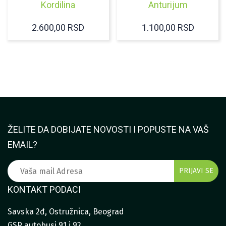
Kordilina
Anturijum
2.600,00
RSD
1.100,00
RSD
ŽELITE DA DOBIJATE NOVOSTI I POPUSTE NA VAŠ
EMAIL?
KONTAKT PODACI
Savska 2đ, Ostružnica, Beograd
GSP autobusi 91 i 92