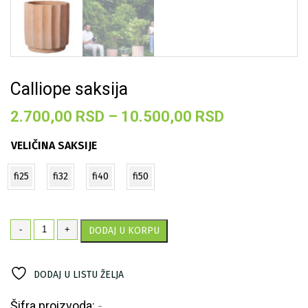
Calliope saksija
Raspon
2.700,00
RSD
–
10.500,00
RSD
cena:
VELIČINA SAKSIJE
od
2.700,00 R
fi25
fi32
fi40
fi50
do
10.500,00 
Calliope
-
+
DODAJ U KORPU
saksija
količina
DODAJ U LISTU ŽELJA
Šifra proizvoda:
-