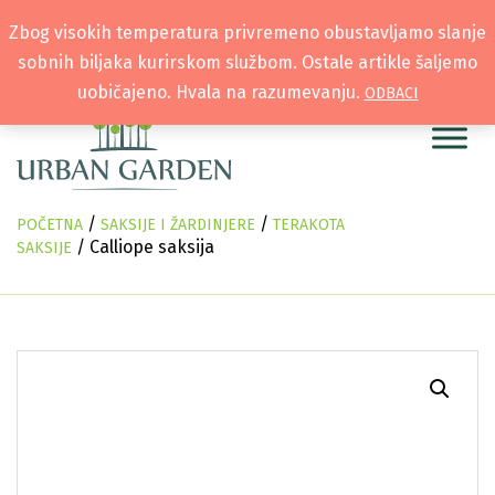
Zbog visokih temperatura privremeno obustavljamo slanje
sobnih biljaka kurirskom službom. Ostale artikle šaljemo
uobičajeno. Hvala na razumevanju.
ODBACI
/
/
POČETNA
SAKSIJE I ŽARDINJERE
TERAKOTA
/ Calliope saksija
SAKSIJE