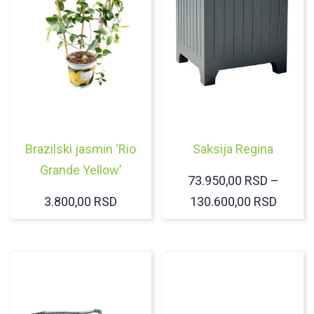
Brazilski jasmin ‘Rio
Saksija Regina
Grande Yellow’
73.950,00
RSD
–
RASP
3.800,00
RSD
130.600,00
RSD
CENA:
OD
73.950
DO
130.60