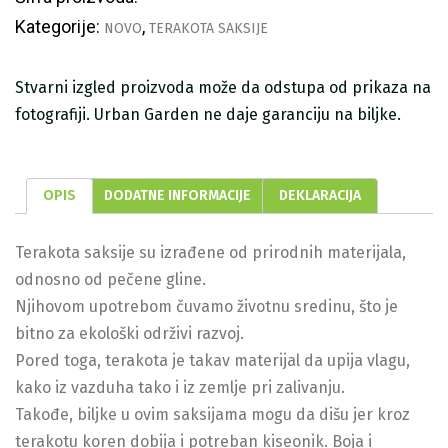
Kategorije:
,
NOVO
TERAKOTA SAKSIJE
Stvarni izgled proizvoda može da odstupa od prikaza na
fotografiji. Urban Garden ne daje garanciju na biljke.
OPIS
DODATNE INFORMACIJE
DEKLARACIJA
Terakota saksije su izrađene od prirodnih materijala,
odnosno od pečene gline.
Njihovom upotrebom čuvamo životnu sredinu, što je
bitno za ekološki održivi razvoj.
Pored toga, terakota je takav materijal da upija vlagu,
kako iz vazduha tako i iz zemlje pri zalivanju.
Takođe, biljke u ovim saksijama mogu da dišu jer kroz
terakotu koren dobija i potreban kiseonik. Boja i