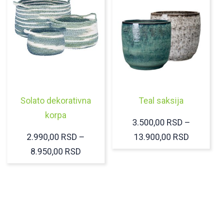
Solato dekorativna
Teal saksija
korpa
3.500,00
RSD
–
RASPO
2.990,00
RSD
–
13.900,00
RSD
RASPON
CENA:
8.950,00
RSD
CENA:
OD
OD
3.500,
2.990,00 RSD
DO
DO
13.900