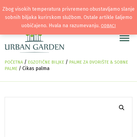
Zbog visokih temperatura privremeno obustavljamo slanje
sobnih biljaka kurirskom službom. Ostale artikle šaljemo
uobičajeno. Hvala na razumevanju.
ODBACI
/
/
POČETNA
EGZOTIČNE BILJKE
PALME ZA DVORIŠTE & SOBNE
/ Cikas palma
PALME