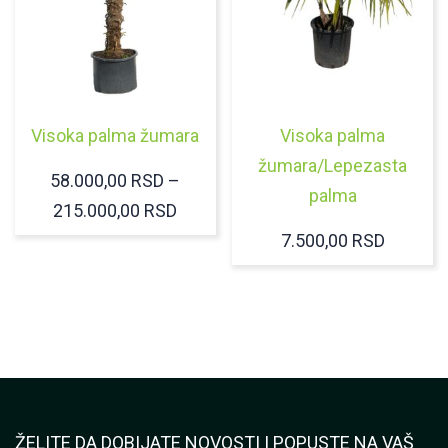
Visoka palma žumara
Visoka palma
žumara/Lepezasta
58.000,00
RSD
–
palma
RASPON
215.000,00
RSD
CENA:
7.500,00
RSD
OD
58.000,00 RSD
DO
215.000,00 RSD
ŽELITE DA DOBIJATE NOVOSTI I POPUSTE NA VAŠ