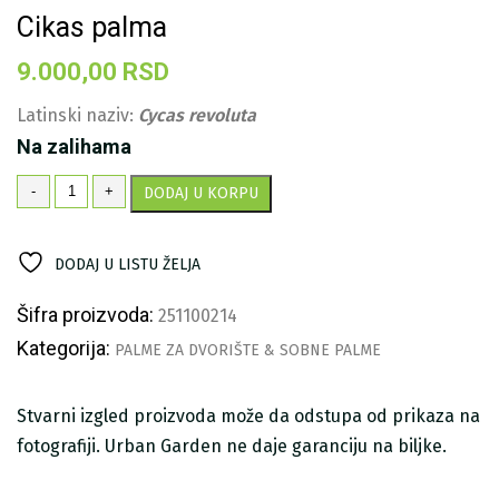
Cikas palma
9.000,00
RSD
Latinski naziv:
Cycas revoluta
Na zalihama
Cikas
-
+
DODAJ U KORPU
palma
količina
DODAJ U LISTU ŽELJA
Šifra proizvoda:
251100214
Kategorija:
PALME ZA DVORIŠTE & SOBNE PALME
Stvarni izgled proizvoda može da odstupa od prikaza na
fotografiji. Urban Garden ne daje garanciju na biljke.