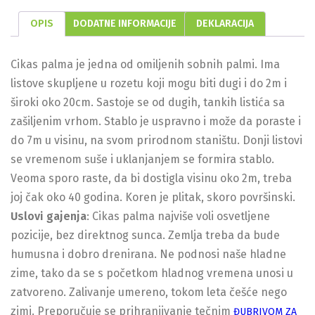
OPIS
DODATNE INFORMACIJE
DEKLARACIJA
Cikas palma je jedna od omiljenih sobnih palmi. Ima
listove skupljene u rozetu koji mogu biti dugi i do 2m i
široki oko 20cm. Sastoje se od dugih, tankih listića sa
zašiljenim vrhom. Stablo je uspravno i može da poraste i
do 7m u visinu, na svom prirodnom staništu. Donji listovi
se vremenom suše i uklanjanjem se formira stablo.
Veoma sporo raste, da bi dostigla visinu oko 2m, treba
joj čak oko 40 godina. Koren je plitak, skoro površinski.
Uslovi gajenja
: Cikas palma najviše voli osvetljene
pozicije, bez direktnog sunca. Zemlja treba da bude
humusna i dobro drenirana. Ne podnosi naše hladne
zime, tako da se s početkom hladnog vremena unosi u
zatvoreno. Zalivanje umereno, tokom leta češće nego
zimi. Preporučuje se prihranjivanje tečnim
ĐUBRIVOM ZA