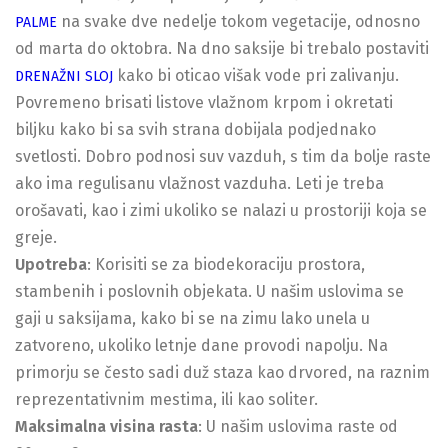
na svake dve nedelje tokom vegetacije, odnosno
PALME
od marta do oktobra. Na dno saksije bi trebalo postaviti
kako bi oticao višak vode pri zalivanju.
DRENAŽNI SLOJ
Povremeno brisati listove vlažnom krpom i okretati
biljku kako bi sa svih strana dobijala podjednako
svetlosti. Dobro podnosi suv vazduh, s tim da bolje raste
ako ima regulisanu vlažnost vazduha. Leti je treba
orošavati, kao i zimi ukoliko se nalazi u prostoriji koja se
greje.
Upotreba
: Korisiti se za biodekoraciju prostora,
stambenih i poslovnih objekata. U našim uslovima se
gaji u saksijama, kako bi se na zimu lako unela u
zatvoreno, ukoliko letnje dane provodi napolju. Na
primorju se često sadi duž staza kao drvored, na raznim
reprezentativnim mestima, ili kao soliter.
Maksimalna visina rasta
: U našim uslovima raste od