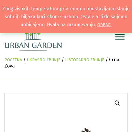
Zbog visokih temperatura privremeno obustavljamo slanje
sobnih biljaka kurirskom službom. Ostale artikle šaljemo
uobičajeno. Hvala na razumevanju.
ODBACI
/
/
/ Crna
POČETNA
UKRASNO ŽBUNJE
LISTOPADNO ŽBUNJE
Zova