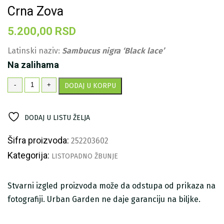
Crna Zova
5.200,00
RSD
Latinski naziv:
Sambucus nigra ‘Black lace’
Na zalihama
Crna
-
+
DODAJ U KORPU
Zova
količina
DODAJ U LISTU ŽELJA
Šifra proizvoda:
252203602
Kategorija:
LISTOPADNO ŽBUNJE
Stvarni izgled proizvoda može da odstupa od prikaza na
fotografiji. Urban Garden ne daje garanciju na biljke.