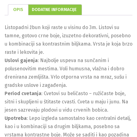
OPIS
DODATNE INFORMACIJE
Listopadni žbun koji raste u visinu do 3m. Listovi su
tamne, gotovo crne boje, izuzetno dekorativni, posebno
u kombinaciji sa kontrastnim biljkama. Vrsta je koja brzo
raste i lekovita je.
Uslovi gajenja
: Najbolje uspeva na sunčanim i
polusenovitim mestima. Voli humusna, vlažna i dobro
drenirana zemljišta. Vrlo otporna vrsta na mraz, sušu i
gradske uslove i zagađenja.
Period cvetanja
: Cvetovi su beličasto – ružičaste boje,
sitni i skupljeni u štitaste cvasti. Cveta u maju i junu. Na
jesen sazrevaju plodovi u vidu crvenih bobica.
Upotreba
: Lepo izgleda samostalno kao centralni detalj,
kao i u kombinaciji sa drugim biljkama, posebno sa
vrstama kontrastne boje. Može se saditi i kao pozadina