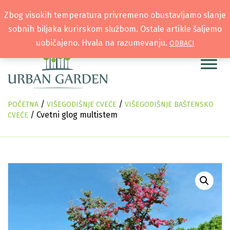
Zbog visokih temperatura privremeno obustavljamo slanje
sobnih biljaka kurirskom službom. Ostale artikle šaljemo
uobičajeno. Hvala na razumevanju.
ODBACI
/
/
POČETNA
VIŠEGODIŠNJE CVEĆE
VIŠEGODIŠNJE BAŠTENSKO
/ Cvetni glog multistem
CVEĆE