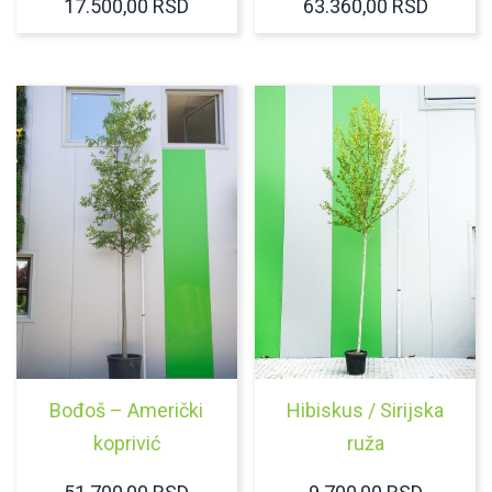
17.500,00
RSD
63.360,00
RSD
Bođoš – Američki
Hibiskus / Sirijska
koprivić
ruža