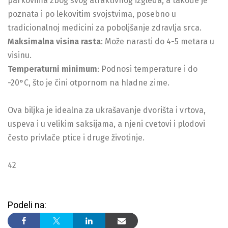
parkovima zbog svog atraktivnog izgleda, a takođe je
poznata i po lekovitim svojstvima, posebno u
tradicionalnoj medicini za poboljšanje zdravlja srca.
Maksimalna visina rasta
: Može narasti do 4-5 metara u
visinu.
Temperaturni minimum
: Podnosi temperature i do
-20°C, što je čini otpornom na hladne zime.
Ova biljka je idealna za ukrašavanje dvorišta i vrtova,
uspeva i u velikim saksijama, a njeni cvetovi i plodovi
često privlače ptice i druge životinje.
42
Podeli na: