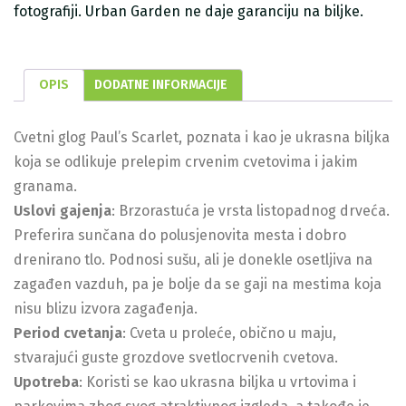
fotografiji. Urban Garden ne daje garanciju na biljke.
OPIS
DODATNE INFORMACIJE
Cvetni glog Paul’s Scarlet, poznata i kao je ukrasna biljka
koja se odlikuje prelepim crvenim cvetovima i jakim
granama.
Uslovi gajenja
: Brzorastuća je vrsta listopadnog drveća.
Preferira sunčana do polusjenovita mesta i dobro
drenirano tlo. Podnosi sušu, ali je donekle osetljiva na
zagađen vazduh, pa je bolje da se gaji na mestima koja
nisu blizu izvora zagađenja.
Period cvetanja
: Cveta u proleće, obično u maju,
stvarajući guste grozdove svetlocrvenih cvetova.
Upotreba
: Koristi se kao ukrasna biljka u vrtovima i