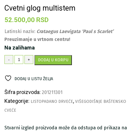
Cvetni glog multistem
52.500,00
RSD
Latinski naziv:
Crataegus Laevigata ‘Paul s Scarlet’
Preuzimanje u vrtnom centru!
Na zalihama
Cvetni
-
+
DODAJ U KORPU
glog
multistem
količina
DODAJ U LISTU ŽELJA
Šifra proizvoda:
201211301
Kategorije:
,
LISTOPADANO DRVEĆE
VIŠEGODIŠNJE BAŠTENSKO
CVEĆE
Stvarni izgled proizvoda može da odstupa od prikaza na