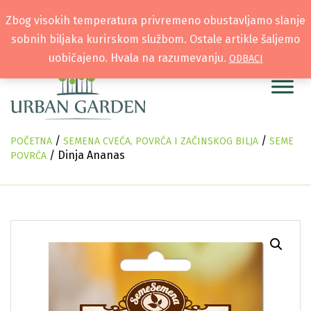
Zbog visokih temperatura privremeno obustavljamo slanje
sobnih biljaka kurirskom službom. Ostale artikle šaljemo
uobičajeno. Hvala na razumevanju.
ODBACI
/
/
POČETNA
SEMENA CVEĆA, POVRĆA I ZAČINSKOG BILJA
SEME
/ Dinja Ananas
POVRĆA