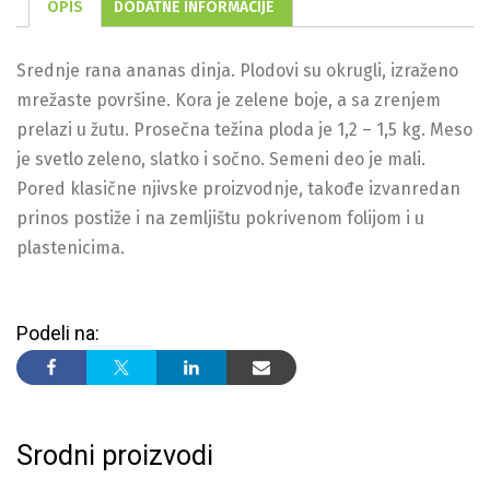
OPIS
DODATNE INFORMACIJE
Srednje rana ananas dinja. Plodovi su okrugli, izraženo
mrežaste površine. Kora je zelene boje, a sa zrenjem
prelazi u žutu. Prosečna težina ploda je 1,2 – 1,5 kg. Meso
je svetlo zeleno, slatko i sočno. Semeni deo je mali.
Pored klasične njivske proizvodnje, takođe izvanredan
prinos postiže i na zemljištu pokrivenom folijom i u
plastenicima.
Podeli na:
Srodni proizvodi