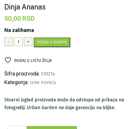
Dinja Ananas
50,00
RSD
Na zalihama
Dinja
-
+
DODAJ U KORPU
Ananas
količina
DODAJ U LISTU ŽELJA
Šifra proizvoda:
S10214
Kategorija:
SEME POVRĆA
Stvarni izgled proizvoda može da odstupa od prikaza na
fotografiji. Urban Garden ne daje garanciju na biljke.