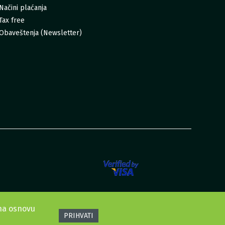
Načini plaćanja
Tax free
Obaveštenja (Newsletter)
 na osnovu
PRIHVATI