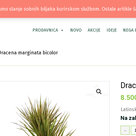
TEL: +381 66 40 40 30 | LOKACIJA: OS
mo slanje sobnih biljaka kurirskom službom. Ostale artikle 
PRODAVNICA
NOVO
AKCIJE
IDEJE
NEGA 
Dracena marginata bicolor
Drac
8.50
Latinsk
Na za
Dr
-
ma