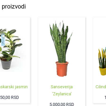
 proizvodi
skarski jasmin
Sanseverija
Cilin
‘Zeylanica’
350,00
RSD
5.000,00
RSD