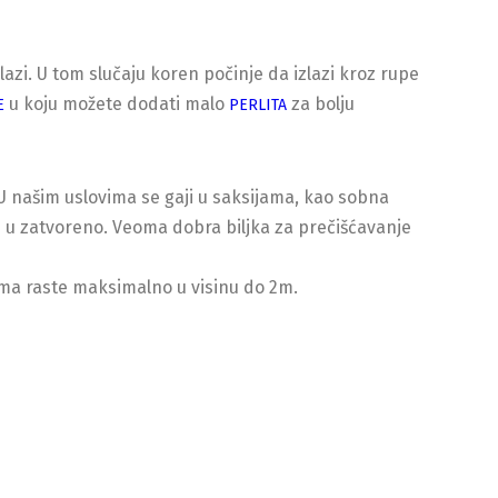
azi. U tom slučaju koren počinje da izlazi kroz rupe
u koju možete dodati malo
za bolju
E
PERLITA
 U našim uslovima se gaji u saksijama, kao sobna
si u zatvoreno. Veoma dobra biljka za prečišćavanje
ma raste maksimalno u visinu do 2m.