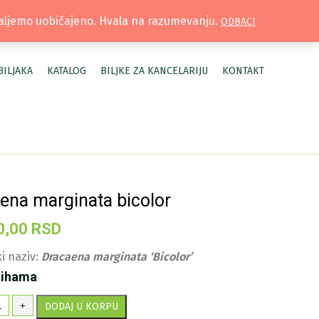
TRUŽNICA |
MOJ NALOG
šaljemo uobičajeno. Hvala na razumevanju.
ODBACI
BILJAKA
KATALOG
BILJKE ZA KANCELARIJU
KONTAKT
ena marginata bicolor
0,00
RSD
i naziv:
Dracaena marginata ‘Bicolor’
lihama
acena
+
DODAJ U KORPU
rginata