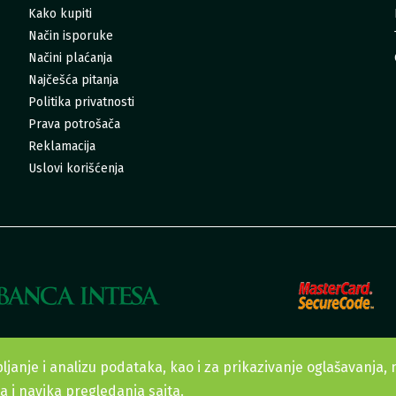
Kako kupiti
Način isporuke
Načini plaćanja
Najčešća pitanja
Politika privatnosti
Prava potrošača
Reklamacija
Uslovi korišćenja
Sva prava zadržana. © 2015-2022 Urban Garden doo
ljanje i analizu podataka, kao i za prikazivanje oglašavanja,
la i navika pregledanja sajta.