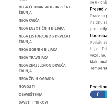
se uklonil
NEGA ČETINARSKOG DRVEĆA I
Presađiv
ŽBUNJA
Dracenu p
NEGA CVEĆA
na dnu sa
NEGA EGZOTIČNIH BILJAKA
propustlj
Upotreb
NEGA LISTOPADNOG DRVEĆA I
ŽBUNJA
Korisiti 
biljka. T
NEGA SOBNIH BILJAKA
vazduha.
NEGA TRAVNJAKA
Maksimal
NEGA ZIMZELENOG DRVEĆA I
Temperat
ŽBUNJA
NEGA ŽIVIH OGRADA
NOVOSTI
Podeli na
OBAVEŠTENJA
SAVETI I TRIKOVI