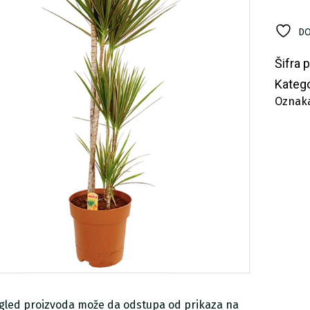
bi
ko
DO
Šifra 
Katego
Oznak
zgled proizvoda može da odstupa od prikaza na