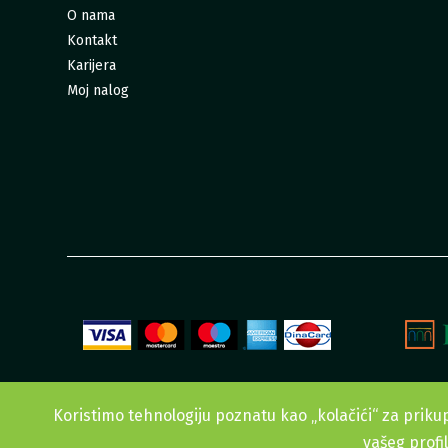
O nama
Kontakt
Karijera
Moj nalog
Koristimo tehnologiju poznatu kao „kolačići“ za prikup
vašeg profi