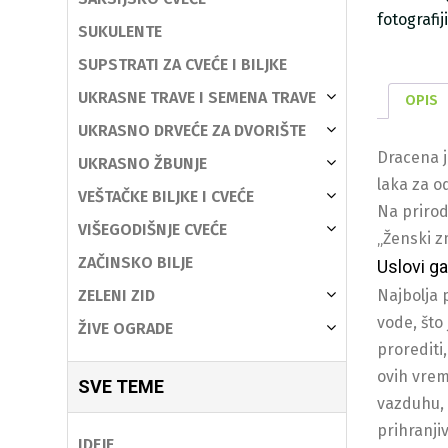
fotografi
SUKULENTE
SUPSTRATI ZA CVEĆE I BILJKE
UKRASNE TRAVE I SEMENA TRAVE
OPIS
UKRASNO DRVEĆE ZA DVORIŠTE
Dracena j
UKRASNO ŽBUNJE
laka za o
VEŠTAČKE BILJKE I CVEĆE
Na prirod
VIŠEGODIŠNJE CVEĆE
„Ženski z
ZAČINSKO BILJE
Uslovi ga
ZELENI ZID
Najbolja 
vode, što
ŽIVE OGRADE
prorediti
ovih vrem
SVE TEME
vazduhu, 
prihranji
IDEJE