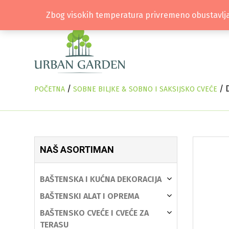
Zbog visokih temperatura privremeno obustavlja
/
/ 
POČETNA
SOBNE BILJKE & SOBNO I SAKSIJSKO CVEĆE
NAŠ ASORTIMAN
BAŠTENSKA I KUĆNA DEKORACIJA
BAŠTENSKI ALAT I OPREMA
BAŠTENSKO CVEĆE I CVEĆE ZA
TERASU