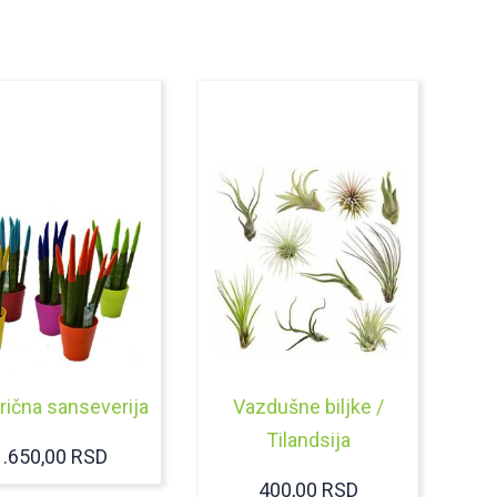
drična sanseverija
Vazdušne biljke /
Tilandsija
1.650,00
RSD
400,00
RSD