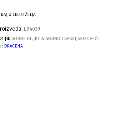
color
ličina
DAJ U LISTU ŽELJA
proizvoda:
E04039
rija:
SOBNE BILJKE & SOBNO I SAKSIJSKO CVEĆE
a:
DRACENA