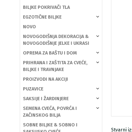
BILJKE POKRIVAČI TLA
EGZOTIČNE BILJKE
NOVO
NOVOGODIŠNJA DEKORACIJA &
NOVOGODIŠNJE JELKE I UKRASI
OPREMA ZA BAŠTU I DOM
PRIHRANA I ZAŠTITA ZA CVEĆE,
BILJKE I TRAVNJAKE
PROIZVODI NA AKCIJI
PUZAVICE
SAKSIJE I ŽARDINJERE
SEMENA CVEĆA, POVRĆA I
ZAČINSKOG BILJA
SOBNE BILJKE & SOBNO I
Stvarni i
SAKSIJSKO CVEĆE