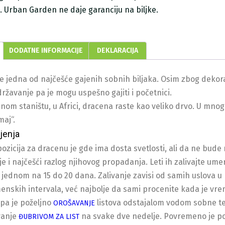
ji. Urban Garden ne daje garanciju na biljke.
DODATNE INFORMACIJE
DEKLARACIJA
e jedna od najčešće gajenih sobnih biljaka. Osim zbog dekorati
državanje pa je mogu uspešno gajiti i početnici.
nom staništu, u Africi, dracena raste kao veliko drvo. U mnog
maj“.
jenja
pozicija za dracenu je gde ima dosta svetlosti, ali da ne bud
 je i najčešći razlog njihovog propadanja. Leti ih zalivajte u
, jednom na 15 do 20 dana. Zalivanje zavisi od samih uslova u k
enskih intervala, već najbolje da sami procenite kada je vrem
pa je poželjno
listova odstajalom vodom sobne te
OROŠAVANJE
vanje
na svake dve nedelje. Povremeno je po
ĐUBRIVOM ZA LIST