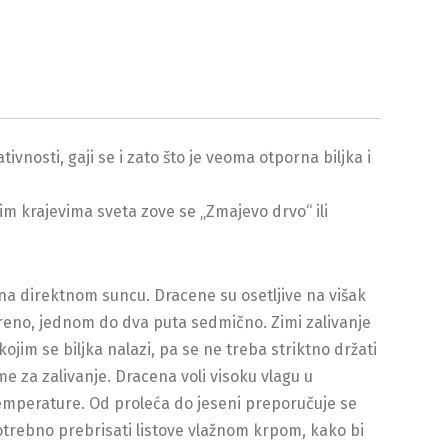
vnosti, gaji se i zato što je veoma otporna biljka i
im krajevima sveta zove se „Zmajevo drvo“ ili
e na direktnom suncu. Dracene su osetljive na višak
mereno, jednom do dva puta sedmično. Zimi zalivanje
ojim se biljka nalazi, pa se ne treba striktno držati
e za zalivanje. Dracena voli visoku vlagu u
mperature. Od proleća do jeseni preporučuje se
trebno prebrisati listove vlažnom krpom, kako bi