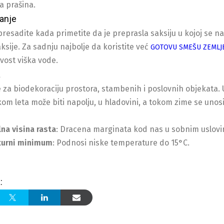
a prašina.
anje
resadite kada primetite da je preprasla saksiju u kojoj se nal
ksije. Za sadnju najbolje da koristite već
GOTOVU SMEŠU ZEMLJ
ivost viška vode.
a
se za biodekoraciju prostora, stambenih i poslovnih objekata.
okom leta može biti napolju, u hladovini, a tokom zime se uno
na visina rasta
: Dracena marginata kod nas u sobnim uslovi
urni minimum
: Podnosi niske temperature do 15°C.
: