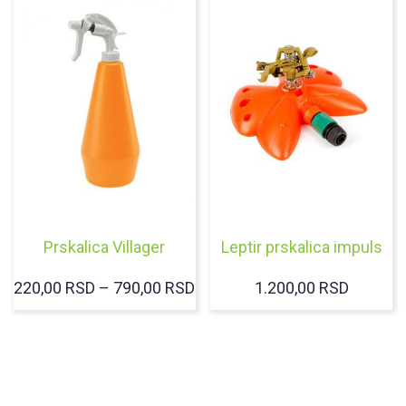
Prskalica Villager
Leptir prskalica impuls
RASPON
220,00
RSD
–
790,00
RSD
1.200,00
RSD
CENA:
OD
220,00 RSD
DO