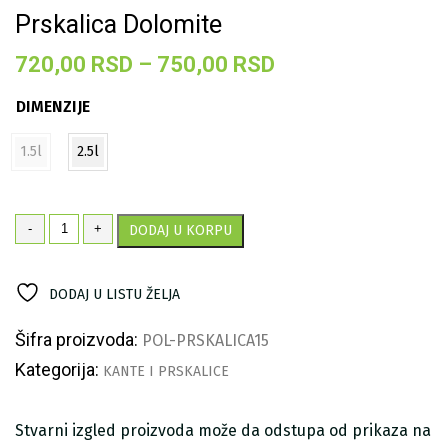
Prskalica Dolomite
Raspon
720,00
RSD
–
750,00
RSD
cena:
DIMENZIJE
od
720,00 RSD
1.5l
2.5l
do
750,00 RSD
Prskalica
-
+
DODAJ U KORPU
Dolomite
količina
DODAJ U LISTU ŽELJA
Šifra proizvoda:
POL-PRSKALICA15
Kategorija:
KANTE I PRSKALICE
Stvarni izgled proizvoda može da odstupa od prikaza na