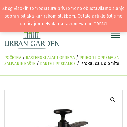
Zbog visokih temperatura privremeno obustavljamo slanje
sobnih biljaka kurirskom službom. Ostale artikle šaljemo
uobičajeno. Hvala na razumevanju.
ODBACI
/
/
POČETNA
BAŠTENSKI ALAT I OPREMA
PRIBOR I OPREMA ZA
/
/ Prskalica Dolomite
ZALIVANJE BAŠTE
KANTE I PRSKALICE