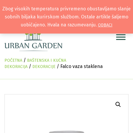
Zbog visokih temperatura privremeno obustavljamo slanje
sobnih biljaka kurirskom službom. Ostale artikle šaljemo
uobičajeno. Hvala na razumevanju.
ODBACI
/
POČETNA
BAŠTENSKA I KUĆNA
/
/ Falco vaza staklena
DEKORACIJA
DEKORACIJE