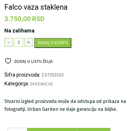
Falco vaza staklena
3.750,00
RSD
Na zalihama
Falco
-
+
DODAJ U KORPU
vaza
staklena
količina
DODAJ U LISTU ŽELJA
Šifra proizvoda:
ED1103503
Kategorija:
DEKORACIJE
Stvarni izgled proizvoda može da odstupa od prikaza na
fotografiji. Urban Garden ne daje garanciju na biljke.