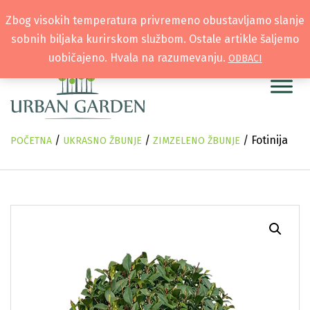
Zbog visokih temperatura privremeno obustavljamo slanje
sobnih biljaka kurirskom službom. Ostale artikle šaljemo
uobičajeno. Hvala na razumevanju.
ODBACI
/
/
/ Fotinija
POČETNA
UKRASNO ŽBUNJE
ZIMZELENO ŽBUNJE