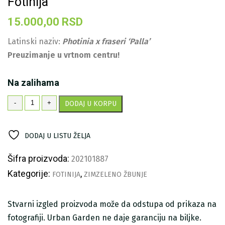
Fotinija
15.000,00
RSD
Latinski naziv:
Photinia x fraseri ‘Palla’
Preuzimanje u vrtnom centru!
Na zalihama
Fotinija
-
+
DODAJ U KORPU
količina
DODAJ U LISTU ŽELJA
Šifra proizvoda:
202101887
Kategorije:
,
FOTINIJA
ZIMZELENO ŽBUNJE
Stvarni izgled proizvoda može da odstupa od prikaza na
fotografiji. Urban Garden ne daje garanciju na biljke.