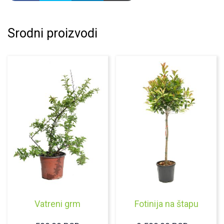
Srodni proizvodi
Vatreni grm
Fotinija na štapu