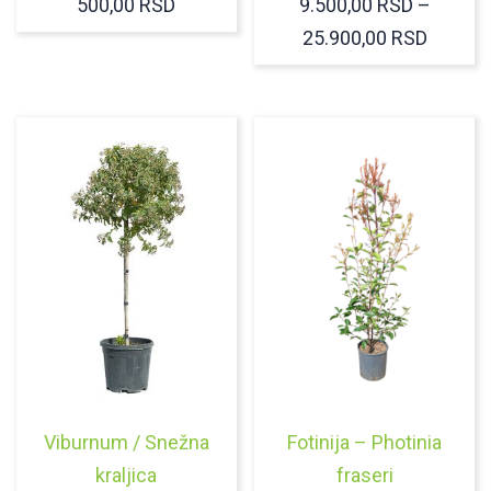
500,00
RSD
9.500,00
RSD
–
RASPO
25.900,00
RSD
CENA:
OD
9.500,
DO
25.900
Viburnum / Snežna
Fotinija – Photinia
kraljica
fraseri