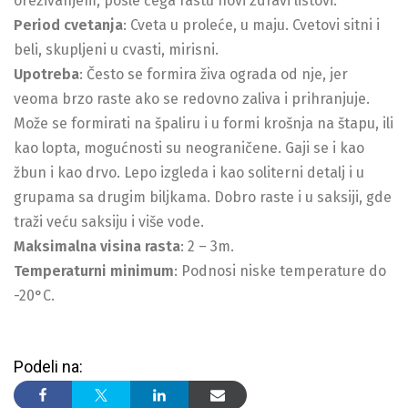
orezivanjem, posle čega rastu novi zdravi listovi.
Period cvetanja
: Cveta u proleće, u maju. Cvetovi sitni i
beli, skupljeni u cvasti, mirisni.
Upotreba
: Često se formira živa ograda od nje, jer
veoma brzo raste ako se redovno zaliva i prihranjuje.
Može se formirati na špaliru i u formi krošnja na štapu, ili
kao lopta, mogućnosti su neograničene. Gaji se i kao
žbun i kao drvo. Lepo izgleda i kao soliterni detalj i u
grupama sa drugim biljkama. Dobro raste i u saksiji, gde
traži veću saksiju i više vode.
Maksimalna visina rasta
: 2 – 3m.
Temperaturni minimum
: Podnosi niske temperature do
-20°C.
Podeli na: