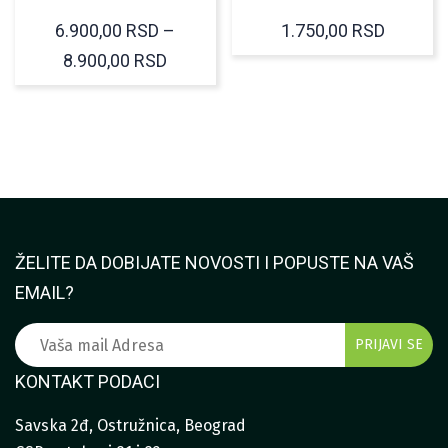
6.900,00
RSD
–
1.750,00
RSD
RASPON
8.900,00
RSD
CENA:
OD
6.900,00 RSD
DO
8.900,00 RSD
ŽELITE DA DOBIJATE NOVOSTI I POPUSTE NA VAŠ
EMAIL?
KONTAKT PODACI
Savska 2đ, Ostružnica, Beograd