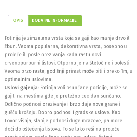
OPIS
DODATNE INFORMACIJE
Fotinija je zimzelena vrsta koja se gaji kao manje drvo ili
žbun. Veoma popularna, dekorativna vrsta, posebno u
proleće ili posle orezivanja kada rastu novi
crvenopurpurni listovi. Otporna je na štetočine i bolesti.
Veoma brzo raste, godišnji prirast može biti i preko 1m, u
optimalnim uslovima.
Uslovi gajenja
: Fotinija voli osunčane pozicije, može se
gajiti na mestima gde je pretežno ceo dan sunčano.
Odlično podnosi orezivanje i brzo daje nove grane i
gušću krošnju. Dobro podnosi i gradske uslove. Kao i
Lovor višnja, slabije podnosi duge mrazeve, pa može
doći do oštećenja listova. To se lako reši na proleće