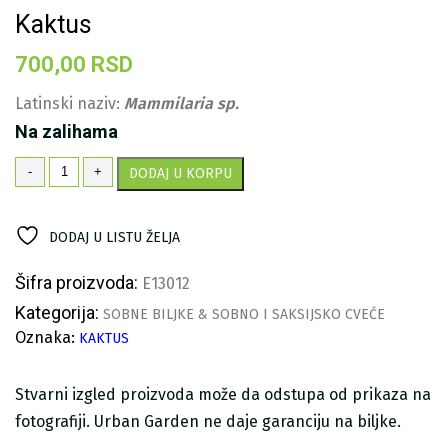
Kaktus
700,00
RSD
Latinski naziv:
Mammilaria sp.
Na zalihama
Kaktus
-
+
DODAJ U KORPU
količina
DODAJ U LISTU ŽELJA
Šifra proizvoda:
E13012
Kategorija:
SOBNE BILJKE & SOBNO I SAKSIJSKO CVEĆE
Oznaka:
KAKTUS
Stvarni izgled proizvoda može da odstupa od prikaza na
fotografiji. Urban Garden ne daje garanciju na biljke.