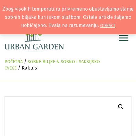
Zbog visokih temperatura privremeno obustavljamo slanje
sobnih biljaka kurirskom službom. Ostale artikle šaljemo
uobičajeno. Hvala na razumevanju.
ODBACI
/
POČETNA
SOBNE BILJKE & SOBNO I SAKSIJSKO
/ Kaktus
CVEĆE