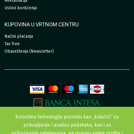
Reklamacija
Uslovi korišćenja
KUPOVINA U VRTNOM CENTRU
Načini plaćanja
Tax free
Obaveštenja (Newsletter)
Koristimo tehnologiju poznatu kao „kolačići“ za
prikupljanje i analizu podataka, kao i za
prikazivanje oglašavanja, na osnovu vašeg profila i