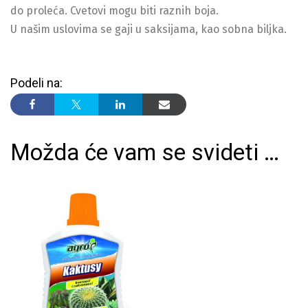
do proleća. Cvetovi mogu biti raznih boja.
U našim uslovima se gaji u saksijama, kao sobna biljka.
Podeli na:
Možda će vam se svideti …