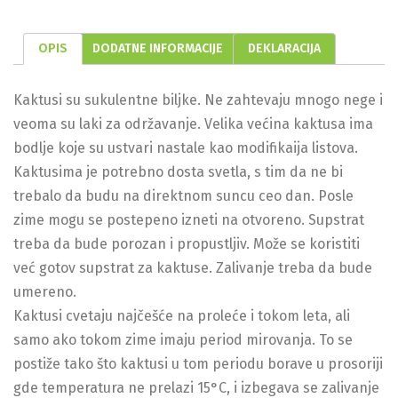
OPIS
DODATNE INFORMACIJE
DEKLARACIJA
Kaktusi su sukulentne biljke. Ne zahtevaju mnogo nege i
veoma su laki za održavanje. Velika većina kaktusa ima
bodlje koje su ustvari nastale kao modifikaija listova.
Kaktusima je potrebno dosta svetla, s tim da ne bi
trebalo da budu na direktnom suncu ceo dan. Posle
zime mogu se postepeno izneti na otvoreno. Supstrat
treba da bude porozan i propustljiv. Može se koristiti
već gotov supstrat za kaktuse. Zalivanje treba da bude
umereno.
Kaktusi cvetaju najčešće na proleće i tokom leta, ali
samo ako tokom zime imaju period mirovanja. To se
postiže tako što kaktusi u tom periodu borave u prosoriji
gde temperatura ne prelazi 15°C, i izbegava se zalivanje