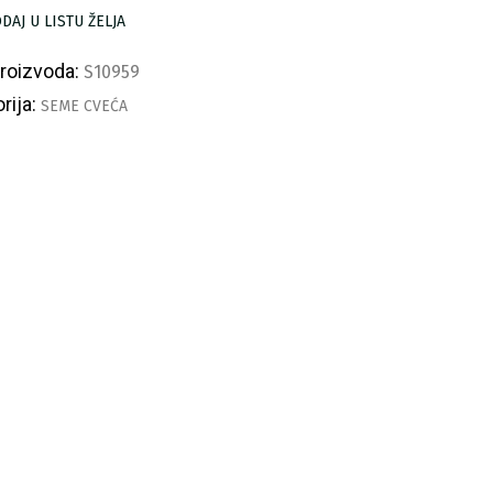
ličina
DAJ U LISTU ŽELJA
proizvoda:
S10959
rija:
SEME CVEĆA