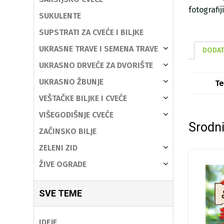
fotografi
SUKULENTE
SUPSTRATI ZA CVEĆE I BILJKE
UKRASNE TRAVE I SEMENA TRAVE
DODAT
UKRASNO DRVEĆE ZA DVORIŠTE
UKRASNO ŽBUNJE
Te
VEŠTAČKE BILJKE I CVEĆE
VIŠEGODIŠNJE CVEĆE
Srodni
ZAČINSKO BILJE
ZELENI ZID
ŽIVE OGRADE
SVE TEME
IDEJE