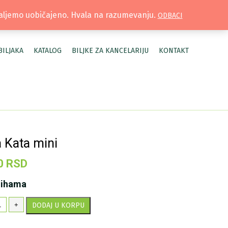
TRUŽNICA |
MOJ NALOG
šaljemo uobičajeno. Hvala na razumevanju.
ODBACI
BILJAKA
KATALOG
BILJKE ZA KANCELARIJU
KONTAKT
 Kata mini
0
RSD
lihama
pa
+
DODAJ U KORPU
ta
ni