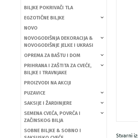
BILJKE POKRIVAČI TLA
EGZOTIČNE BILJKE
NOVO
NOVOGODIŠNJA DEKORACIJA &
NOVOGODIŠNJE JELKE I UKRASI
OPREMA ZA BAŠTU I DOM
PRIHRANA I ZAŠTITA ZA CVEĆE,
BILJKE I TRAVNJAKE
PROIZVODI NA AKCIJI
PUZAVICE
SAKSIJE I ŽARDINJERE
SEMENA CVEĆA, POVRĆA I
ZAČINSKOG BILJA
SOBNE BILJKE & SOBNO I
Stvarni i
SAKSIJSKO CVEĆE