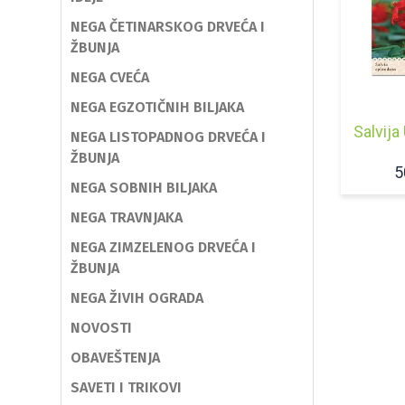
NEGA ČETINARSKOG DRVEĆA I
ŽBUNJA
NEGA CVEĆA
NEGA EGZOTIČNIH BILJAKA
Salvija
NEGA LISTOPADNOG DRVEĆA I
ŽBUNJA
5
NEGA SOBNIH BILJAKA
NEGA TRAVNJAKA
NEGA ZIMZELENOG DRVEĆA I
ŽBUNJA
NEGA ŽIVIH OGRADA
NOVOSTI
OBAVEŠTENJA
SAVETI I TRIKOVI