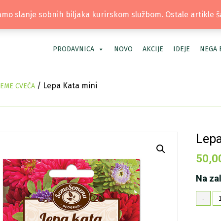
TEL: +381 66 40 40 30 | LOKACIJA: OS
mo slanje sobnih biljaka kurirskom službom. Ostale artikle 
PRODAVNICA
NOVO
AKCIJE
IDEJE
NEGA 
/ Lepa Kata mini
EME CVEĆA
Lepa
50,0
Na za
Le
-
Ka
mi