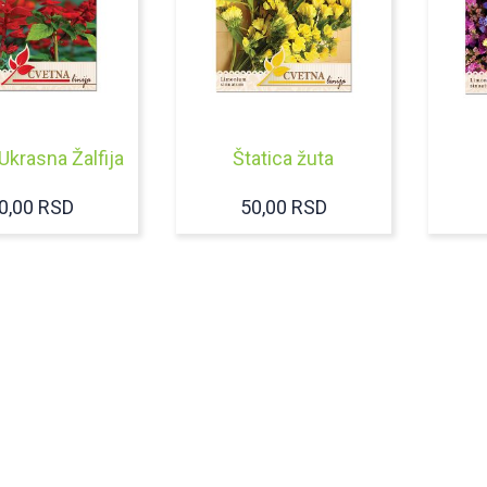
 Ukrasna Žalfija
Štatica žuta
0,00
RSD
50,00
RSD