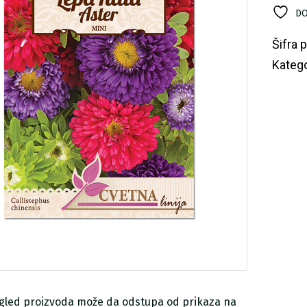
ko
DO
Šifra 
Katego
zgled proizvoda može da odstupa od prikaza na