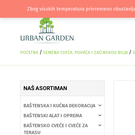
Zbog visokih temperatura privremeno obustavlja
/
/
POČETNA
SEMENA CVEĆA, POVRĆA I ZAČINSKOG BILJA
S
NAŠ ASORTIMAN
BAŠTENSKA I KUĆNA DEKORACIJA
BAŠTENSKI ALAT I OPREMA
BAŠTENSKO CVEĆE I CVEĆE ZA
TERASU