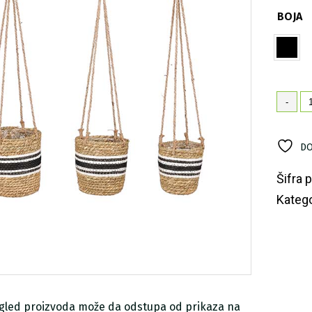
BOJA
Ra
-
vi
de
ko
DO
ko
Šifra 
Katego
zgled proizvoda može da odstupa od prikaza na