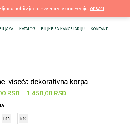
TRUŽNICA |
MOJ NALOG
šaljemo uobičajeno. Hvala na razumevanju.
ODBACI
BILJAKA
KATALOG
BILJKE ZA KANCELARIJU
KONTAKT
el viseća dekorativna korpa
Raspon
00
RSD
–
1.450,00
RSD
cena:
NA
od
500,00 RSD
h14
h16
do