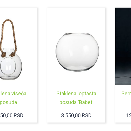
lena viseća
Staklena loptasta
Ser
posuda
posuda ‘Babet’
450,00
RSD
3.550,00
RSD
1