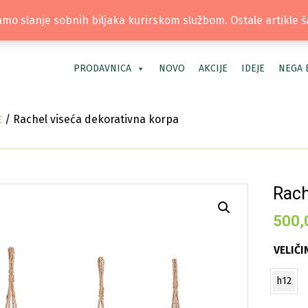
TEL: +381 66 40 40 30 | LOKACIJA: OS
mo slanje sobnih biljaka kurirskom službom. Ostale artikle 
PRODAVNICA
NOVO
AKCIJE
IDEJE
NEGA 
/ Rachel viseća dekorativna korpa
E
Rach
500,
VELIČI
h12