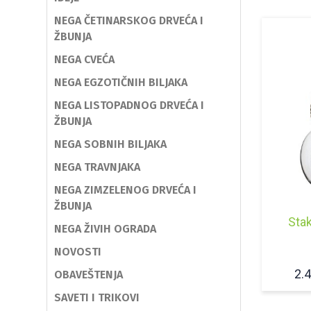
NEGA ČETINARSKOG DRVEĆA I
ŽBUNJA
NEGA CVEĆA
NEGA EGZOTIČNIH BILJAKA
NEGA LISTOPADNOG DRVEĆA I
ŽBUNJA
NEGA SOBNIH BILJAKA
NEGA TRAVNJAKA
NEGA ZIMZELENOG DRVEĆA I
ŽBUNJA
Stak
NEGA ŽIVIH OGRADA
NOVOSTI
2.
OBAVEŠTENJA
SAVETI I TRIKOVI