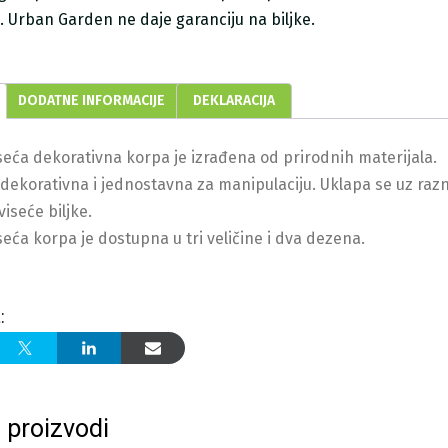
ji. Urban Garden ne daje garanciju na biljke.
DODATNE INFORMACIJE
DEKLARACIJA
seća dekorativna korpa je izrađena od prirodnih materijala.
dekorativna i jednostavna za manipulaciju. Uklapa se uz razne
iseće biljke.
seća korpa je dostupna u tri veličine i dva dezena.
:
 proizvodi