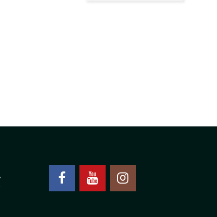
CENA:
OD
30.020,00 RS
DO
34.130,00 RS
4
0