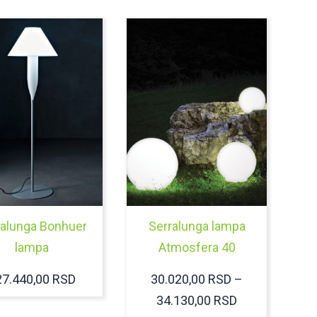
ralunga Bonhuer
Serralunga lampa
lampa
Atmosfera 40
27.440,00
RSD
30.020,00
RSD
–
RASPON
34.130,00
RSD