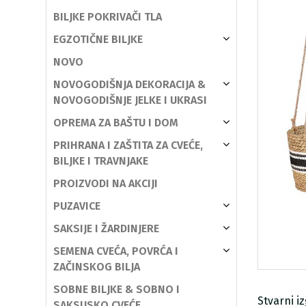
BILJKE POKRIVAČI TLA
EGZOTIČNE BILJKE
NOVO
NOVOGODIŠNJA DEKORACIJA &
NOVOGODIŠNJE JELKE I UKRASI
OPREMA ZA BAŠTU I DOM
PRIHRANA I ZAŠTITA ZA CVEĆE,
BILJKE I TRAVNJAKE
PROIZVODI NA AKCIJI
PUZAVICE
SAKSIJE I ŽARDINJERE
SEMENA CVEĆA, POVRĆA I
ZAČINSKOG BILJA
SOBNE BILJKE & SOBNO I
Stvarni i
SAKSIJSKO CVEĆE