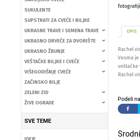
fotografi
SUKULENTE
SUPSTRATI ZA CVEĆE I BILJKE
UKRASNE TRAVE I SEMENA TRAVE
OPIS
UKRASNO DRVEĆE ZA DVORIŠTE
Rachel vi
UKRASNO ŽBUNJE
Veoma je 
VEŠTAČKE BILJKE I CVEĆE
veštačke v
VIŠEGODIŠNJE CVEĆE
Rachel vi
ZAČINSKO BILJE
ZELENI ZID
Podeli na
ŽIVE OGRADE
SVE TEME
Srodni
IDEJE