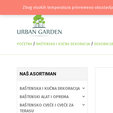
Zbog visokih temperatura privremeno obustavlja
/
/
POČETNA
BAŠTENSKA I KUĆNA DEKORACIJA
DEKORACIJ
NAŠ ASORTIMAN
BAŠTENSKA I KUĆNA DEKORACIJA
BAŠTENSKI ALAT I OPREMA
BAŠTENSKO CVEĆE I CVEĆE ZA
TERASU