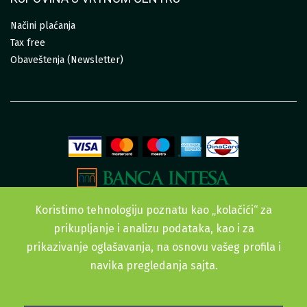
Načini plaćanja
Tax free
Obaveštenja (Newsletter)
Koristimo tehnologiju poznatu kao „kolačići“ za
prikupljanje i analizu podataka, kao i za
prikazivanje oglašavanja, na osnovu vašeg profila i
navika pregledanja sajta.
Sva prava zadržana. © 2015-2022 Urban Garden doo