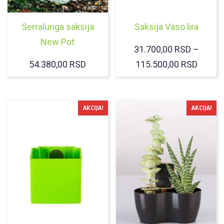
Serralunga saksija
Saksija Vaso lira
New Pot
31.700,00
RSD
–
RASP
54.380,00
RSD
115.500,00
RSD
CENA:
OD
31.700
AKCIJA!
AKCIJA!
DO
115.50