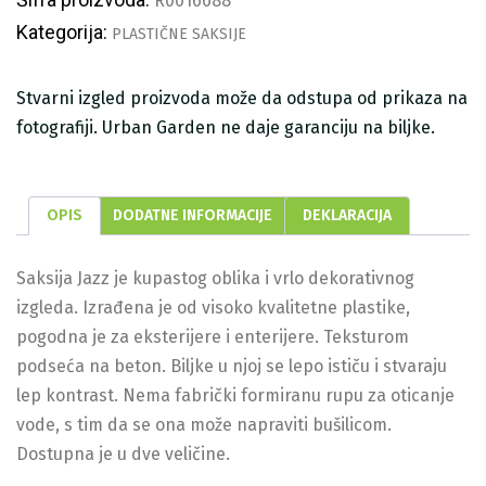
R0016688
Kategorija:
PLASTIČNE SAKSIJE
Stvarni izgled proizvoda može da odstupa od prikaza na
fotografiji. Urban Garden ne daje garanciju na biljke.
OPIS
DODATNE INFORMACIJE
DEKLARACIJA
Saksija Jazz je kupastog oblika i vrlo dekorativnog
izgleda. Izrađena je od visoko kvalitetne plastike,
pogodna je za eksterijere i enterijere. Teksturom
podseća na beton. Biljke u njoj se lepo ističu i stvaraju
lep kontrast. Nema fabrički formiranu rupu za oticanje
vode, s tim da se ona može napraviti bušilicom.
Dostupna je u dve veličine.