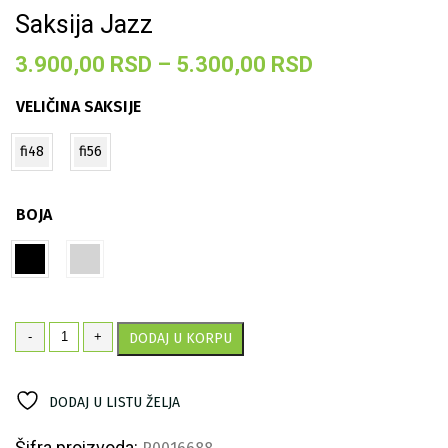
Saksija Jazz
Raspon
3.900,00
RSD
–
5.300,00
RSD
cena:
VELIČINA SAKSIJE
od
3.900,00 RS
fi48
fi56
do
5.300,00 RS
BOJA
Saksija
-
+
DODAJ U KORPU
Jazz
količina
DODAJ U LISTU ŽELJA
Šifra proizvoda: