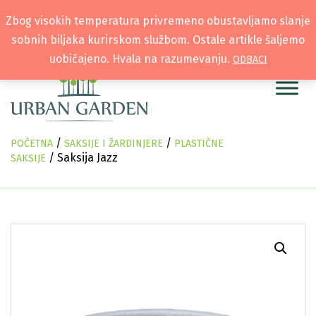
Zbog visokih temperatura privremeno obustavljamo slanje
sobnih biljaka kurirskom službom. Ostale artikle šaljemo
uobičajeno. Hvala na razumevanju.
ODBACI
/
/
POČETNA
SAKSIJE I ŽARDINJERE
PLASTIČNE
/ Saksija Jazz
SAKSIJE