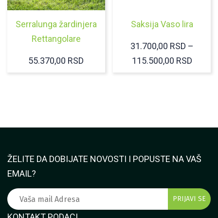
Serralunga žardinjera
Saksija Vaso lira
Rettangolare
31.700,00
RSD
–
RASP
55.370,00
RSD
115.500,00
RSD
CENA:
OD
31.700
DO
115.50
ŽELITE DA DOBIJATE NOVOSTI I POPUSTE NA VAŠ
EMAIL?
KONTAKT PODACI