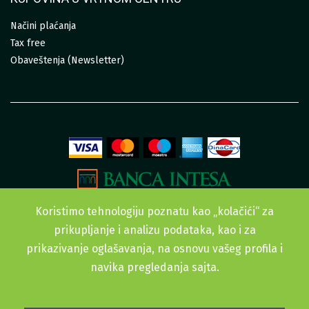
Načini plaćanja
Tax free
Obaveštenja (Newsletter)
Koristimo tehnologiju poznatu kao „kolačići“ za
prikupljanje i analizu podataka, kao i za
prikazivanje oglašavanja, na osnovu vašeg profila i
navika pregledanja sajta.
Sva prava zadržana. © 2015-2022 Urban Garden doo