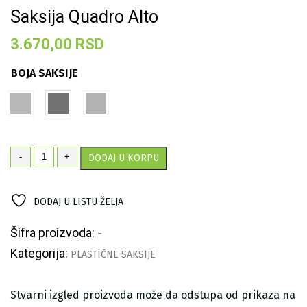
Saksija Quadro Alto
3.670,00
RSD
BOJA SAKSIJE
Saksija
-
+
DODAJ U KORPU
Quadro
Alto
količina
DODAJ U LISTU ŽELJA
Šifra proizvoda:
-
Kategorija:
PLASTIČNE SAKSIJE
Stvarni izgled proizvoda može da odstupa od prikaza na