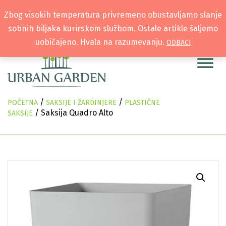
Zbog visokih temperatura privremeno obustavljamo slanje
sobnih biljaka kurirskom službom. Ostale artikle šaljemo
uobičajeno. Hvala na razumevanju.
ODBACI
/
/
POČETNA
SAKSIJE I ŽARDINJERE
PLASTIČNE
/ Saksija Quadro Alto
SAKSIJE