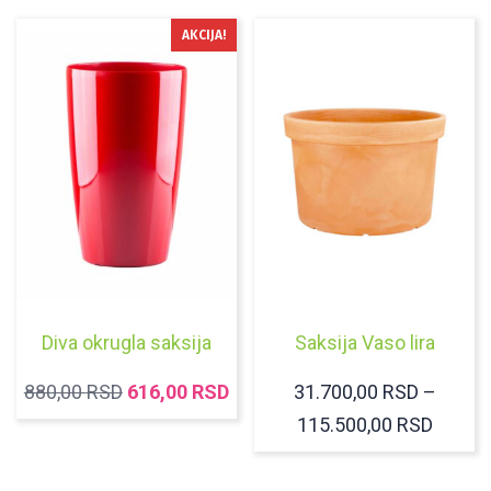
AKCIJA!
Diva okrugla saksija
Saksija Vaso lira
ORIGINALNA
TRENUTNA
880,00
RSD
616,00
RSD
31.700,00
RSD
–
CENA
CENA
RASP
115.500,00
RSD
JE
JE:
CENA:
BILA:
616,00 RSD.
OD