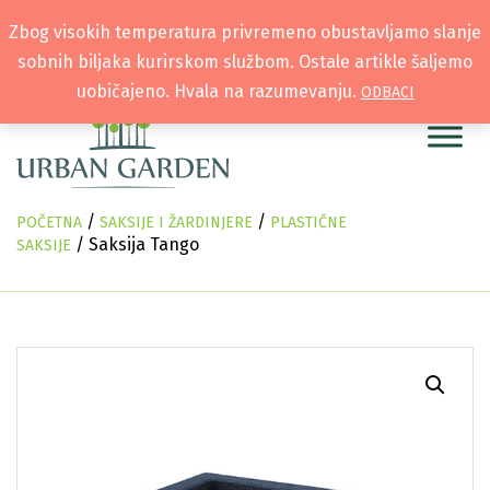
Zbog visokih temperatura privremeno obustavljamo slanje
sobnih biljaka kurirskom službom. Ostale artikle šaljemo
uobičajeno. Hvala na razumevanju.
ODBACI
/
/
POČETNA
SAKSIJE I ŽARDINJERE
PLASTIČNE
/ Saksija Tango
SAKSIJE