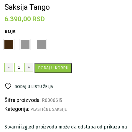
Saksija Tango
6.390,00
RSD
BOJA
Saksija
-
+
DODAJ U KORPU
Tango
količina
DODAJ U LISTU ŽELJA
Šifra proizvoda:
R0006615
Kategorija:
PLASTIČNE SAKSIJE
Stvarni izgled proizvoda može da odstupa od prikaza na