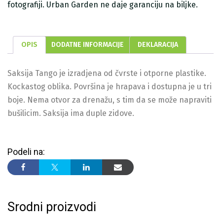
fotografiji. Urban Garden ne daje garanciju na biljke.
OPIS
DODATNE INFORMACIJE
DEKLARACIJA
Saksija Tango je izradjena od čvrste i otporne plastike.
Kockastog oblika. Površina je hrapava i dostupna je u tri
boje. Nema otvor za drenažu, s tim da se može napraviti
bušilicim. Saksija ima duple zidove.
Podeli na:
Srodni proizvodi