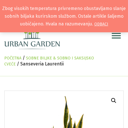
Zbog visokih temperatura privremeno obustavljamo slanje
sobnih biljaka kurirskom službom. Ostale artikle šaljemo
uobičajeno. Hvala na razumevanju.
ODBACI
/
POČETNA
SOBNE BILJKE & SOBNO I SAKSIJSKO
/ Sanseveria Laurentii
CVEĆE