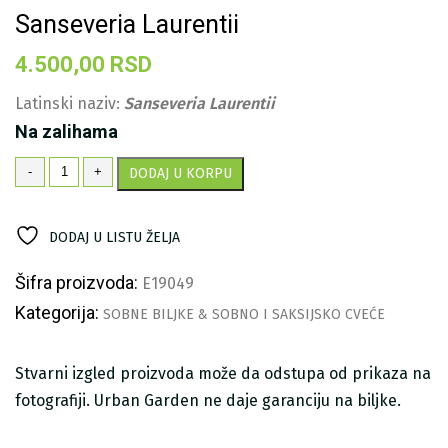
Sanseveria Laurentii
4.500,00
RSD
Latinski naziv:
Sanseveria Laurentii
Na zalihama
Sanseveria
-
+
DODAJ U KORPU
Laurentii
količina
DODAJ U LISTU ŽELJA
Šifra proizvoda:
E19049
Kategorija:
SOBNE BILJKE & SOBNO I SAKSIJSKO CVEĆE
Stvarni izgled proizvoda može da odstupa od prikaza na
fotografiji. Urban Garden ne daje garanciju na biljke.