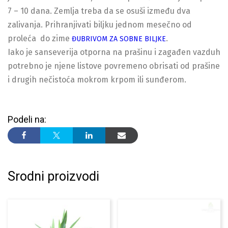
7 – 10 dana. Zemlja treba da se osuši između dva
zalivanja. Prihranjivati biljku jednom mesečno od
proleća do zime
.
ĐUBRIVOM ZA SOBNE BILJKE
Iako je sanseverija otporna na prašinu i zagađen vazduh
potrebno je njene listove povremeno obrisati od prašine
i drugih nečistoća mokrom krpom ili sunđerom.
Podeli na:
Srodni proizvodi