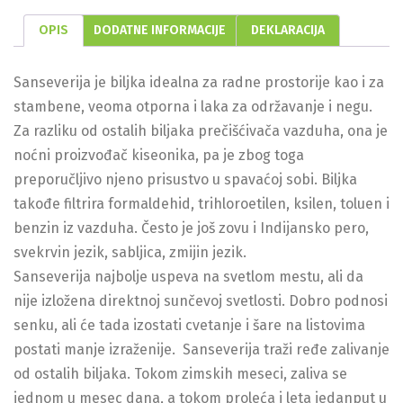
OPIS
DODATNE INFORMACIJE
DEKLARACIJA
Sanseverija je biljka idealna za radne prostorije kao i za
stambene, veoma otporna i laka za održavanje i negu.
Za razliku od ostalih biljaka prečišćivača vazduha, ona je
noćni proizvođač kiseonika, pa je zbog toga
preporučljivo njeno prisustvo u spavaćoj sobi. Biljka
takođe filtrira formaldehid, trihloroetilen, ksilen, toluen i
benzin iz vazduha. Često je još zovu i Indijansko pero,
svekrvin jezik, sabljica, zmijin jezik.
Sanseverija najbolje uspeva na svetlom mestu, ali da
nije izložena direktnoj sunčevoj svetlosti. Dobro podnosi
senku, ali će tada izostati cvetanje i šare na listovima
postati manje izraženije. Sanseverija traži ređe zalivanje
od ostalih biljaka. Tokom zimskih meseci, zaliva se
jednom u mesec dana, a tokom proleća i leta jedanput u