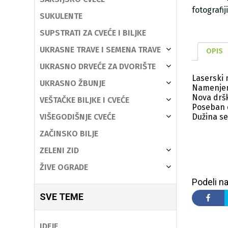
fotografi
SUKULENTE
SUPSTRATI ZA CVEĆE I BILJKE
UKRASNE TRAVE I SEMENA TRAVE
OPIS
UKRASNO DRVEĆE ZA DVORIŠTE
Laserski 
UKRASNO ŽBUNJE
Namenjen
Nova dršk
VEŠTAČKE BILJKE I CVEĆE
Poseban d
VIŠEGODIŠNJE CVEĆE
Dužina se
ZAČINSKO BILJE
ZELENI ZID
ŽIVE OGRADE
Podeli na
SVE TEME
IDEJE