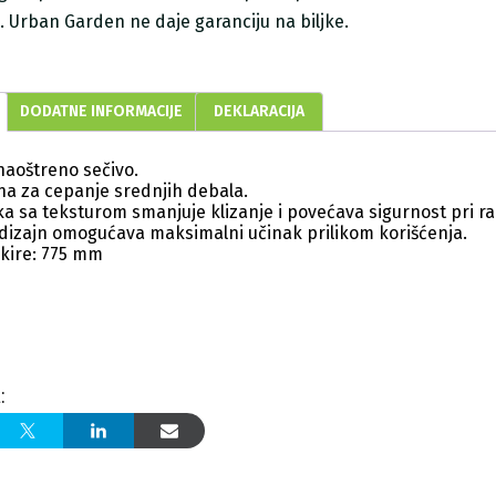
ji. Urban Garden ne daje garanciju na biljke.
DODATNE INFORMACIJE
DEKLARACIJA
naoštreno sečivo.
a za cepanje srednjih debala.
a sa teksturom smanjuje klizanje i povećava sigurnost pri ra
izajn omogućava maksimalni učinak prilikom korišćenja.
kire: 775 mm
: