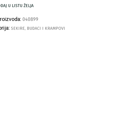
5
DAJ U LISTU ŽELJA
skars
proizvoda:
040899
ličina
rija:
SEKIRE, BUDACI I KRAMPOVI