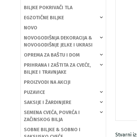
BILJKE POKRIVAČI TLA
EGZOTIČNE BILJKE
NOVO
NOVOGODIŠNJA DEKORACIJA &
NOVOGODIŠNJE JELKE I UKRASI
OPREMA ZA BAŠTU I DOM
PRIHRANA I ZAŠTITA ZA CVEĆE,
BILJKE I TRAVNJAKE
PROIZVODI NA AKCIJI
PUZAVICE
SAKSIJE I ŽARDINJERE
SEMENA CVEĆA, POVRĆA I
ZAČINSKOG BILJA
SOBNE BILJKE & SOBNO I
Stvarni i
SAKSIJSKO CVEĆE