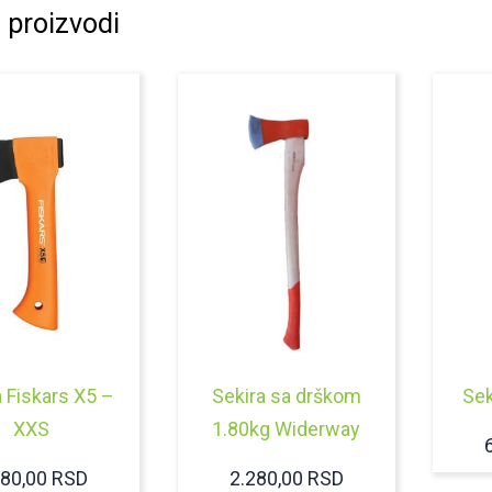
 proizvodi
a Fiskars X5 –
Sekira sa drškom
Sek
XXS
1.80kg Widerway
080,00
RSD
2.280,00
RSD