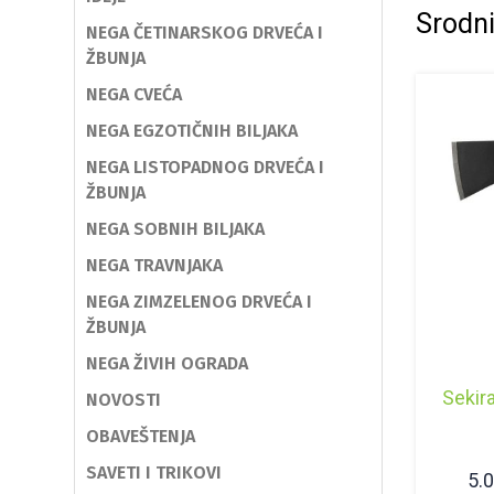
Srodni
NEGA ČETINARSKOG DRVEĆA I
ŽBUNJA
NEGA CVEĆA
NEGA EGZOTIČNIH BILJAKA
NEGA LISTOPADNOG DRVEĆA I
ŽBUNJA
NEGA SOBNIH BILJAKA
NEGA TRAVNJAKA
NEGA ZIMZELENOG DRVEĆA I
ŽBUNJA
NEGA ŽIVIH OGRADA
Sekir
NOVOSTI
OBAVEŠTENJA
SAVETI I TRIKOVI
5.