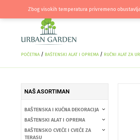
Zbog visokih temperatura privremeno obustavlja
/
/
POČETNA
BAŠTENSKI ALAT I OPREMA
RUČNI ALAT ZA U
NAŠ ASORTIMAN
BAŠTENSKA I KUĆNA DEKORACIJA
BAŠTENSKI ALAT I OPREMA
BAŠTENSKO CVEĆE I CVEĆE ZA
TERASU