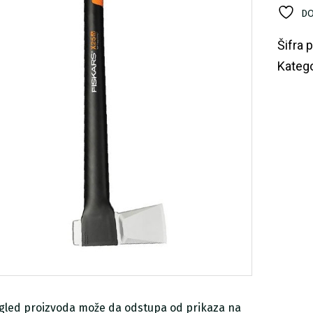
X2
DO
-
XL
Fi
Šifra 
ko
Katego
zgled proizvoda može da odstupa od prikaza na