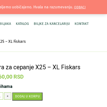
TRUŽNICA |
MOJ NALOG
šaljemo uobičajeno. Hvala na razumevanju.
ODBACI
BILJAKA
KATALOG
BILJKE ZA KANCELARIJU
KONTAKT
25 – XL Fiskars
ra za cepanje X25 – XL Fiskars
60,00
RSD
lihama
kira
+
DODAJ U KORPU
panje