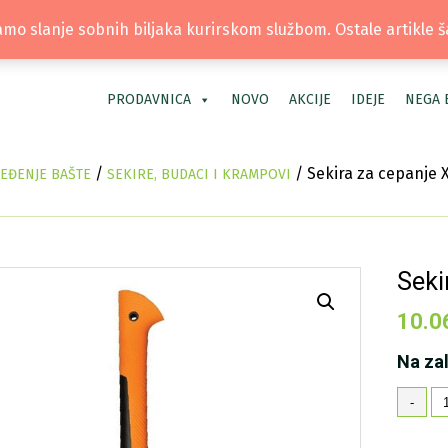
TEL: +381 66 40 40 30 | LOKACIJA: OS
mo slanje sobnih biljaka kurirskom službom. Ostale artikle 
PRODAVNICA
NOVO
AKCIJE
IDEJE
NEGA 
/
/ Sekira za cepanje X
REĐENJE BAŠTE
SEKIRE, BUDACI I KRAMPOVI
Seki
10.0
Na za
Se
-
za
ce