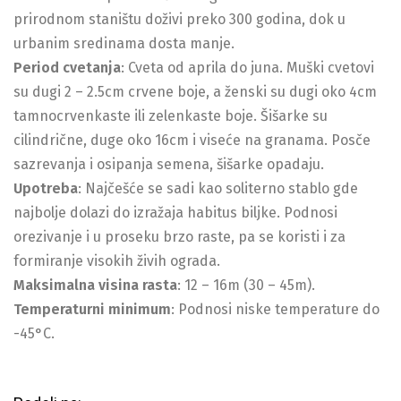
prirodnom staništu doživi preko 300 godina, dok u
urbanim sredinama dosta manje.
Period cvetanja
: Cveta od aprila do juna. Muški cvetovi
su dugi 2 – 2.5cm crvene boje, a ženski su dugi oko 4cm
tamnocrvenkaste ili zelenkaste boje. Šišarke su
cilindrične, duge oko 16cm i viseće na granama. Posče
sazrevanja i osipanja semena, šišarke opadaju.
Upotreba
: Najčešće se sadi kao soliterno stablo gde
najbolje dolazi do izražaja habitus biljke. Podnosi
orezivanje i u proseku brzo raste, pa se koristi i za
formiranje visokih živih ograda.
Maksimalna visina rasta
: 12 – 16m (30 – 45m).
Temperaturni minimum
: Podnosi niske temperature do
-45°C.