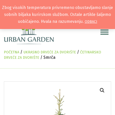
Zbog visokih temperatura privremeno obustavljamo slanje
sobnih biljaka kurirskom službom. Ostale artikle šaljemo
uobičajeno. Hvala na razumevanju.
ODBACI
/
/
POČETNA
UKRASNO DRVEĆE ZA DVORIŠTE
ČETINARSKO
/ Smrča
DRVEĆE ZA DVORIŠTE