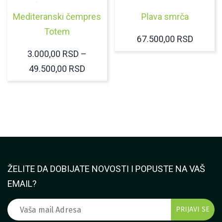
Mediteranski čempres
Plava smrča
Totem
67.500,00
RSD
3.000,00
RSD
–
RASPON
49.500,00
RSD
CENA:
OD
3.000,00 RSD
DO
49.500,00 RSD
ŽELITE DA DOBIJATE NOVOSTI I POPUSTE NA VAŠ
EMAIL?