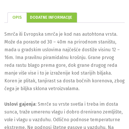
OPIS
DODATNE INFORMACIJE
Smrča ili Evropska smrča je kod nas autohtona vrsta.
Može da poraste od 30 – 40m na prirodnom staništu,
mada u gradskim uslovima najčešće dostiže visinu 12 –
16m. Ima pravilnu piramidalnu krošnju. Grane prvog
reda rastu blago prema gore, dok grane drugog reda
manje više vise i to je izraženije kod starijih biljaka.
Koren je plitak, tanjirast sa dosta bočnih korenova, zbog
čega je biljka sklona vetroizvalama.
Uslovi gajenja
: Smrče su vrste svetla i treba im dosta
sunca, traže umerenu vlagu i dobro drenirano zemljište,
vole i vlagu u vazduhu. Odlično podnose temperaturne
ekstreme. Ne podnosi štetne gasove u vazduhu. Na