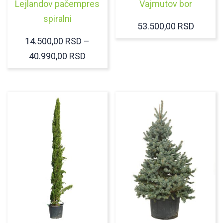
Lejlandov pačempres
Vajmutov bor
spiralni
53.500,00
RSD
14.500,00
RSD
–
RASPON
40.990,00
RSD
CENA:
OD
14.500,00 RSD
DO
40.990,00 RSD