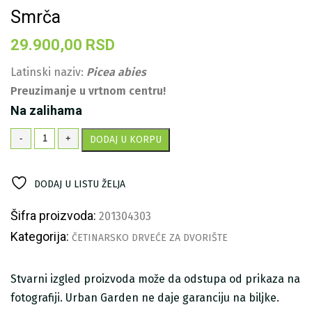
Smrča
29.900,00
RSD
Latinski naziv:
Picea abies
Preuzimanje u vrtnom centru!
Na zalihama
Smrča
-
+
DODAJ U KORPU
količina
DODAJ U LISTU ŽELJA
Šifra proizvoda:
201304303
Kategorija:
ČETINARSKO DRVEĆE ZA DVORIŠTE
Stvarni izgled proizvoda može da odstupa od prikaza na
fotografiji. Urban Garden ne daje garanciju na biljke.