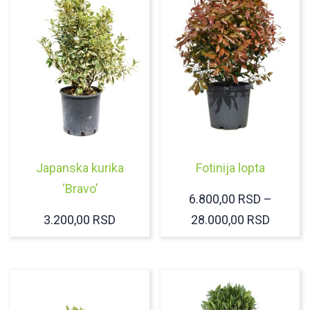
Japanska kurika
Fotinija lopta
‘Bravo’
6.800,00
RSD
–
RASPO
3.200,00
RSD
28.000,00
RSD
CENA:
OD
6.800,
DO