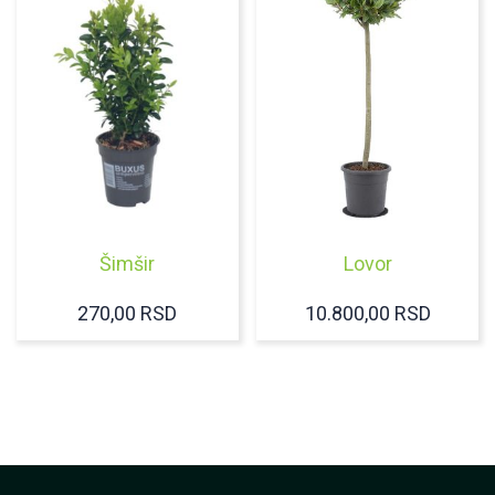
28.000
Šimšir
Lovor
270,00
RSD
10.800,00
RSD