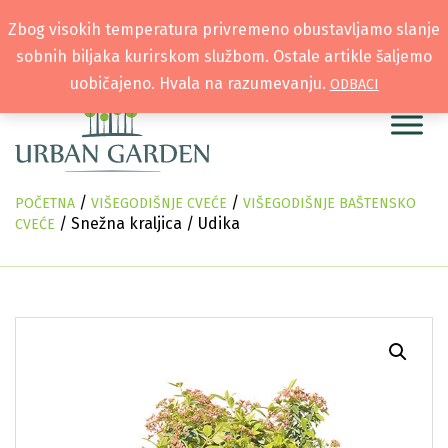
Zbog visokih temperatura privremeno obustavljamo slanje
sobnih biljaka kurirskom službom. Ostale artikle šaljemo
uobičajeno. Hvala na razumevanju.
ODBACI
/
/
POČETNA
VIŠEGODIŠNJE CVEĆE
VIŠEGODIŠNJE BAŠTENSKO
/ Snežna kraljica / Udika
CVEĆE