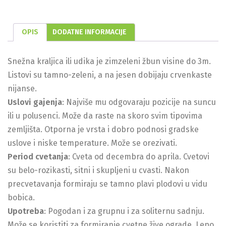
OPIS
DODATNE INFORMACIJE
Snežna kraljica ili udika je zimzeleni žbun visine do 3m.
Listovi su tamno-zeleni, a na jesen dobijaju crvenkaste
nijanse.
Uslovi gajenja
: Najviše mu odgovaraju pozicije na suncu
ili u polusenci. Može da raste na skoro svim tipovima
zemljišta. Otporna je vrsta i dobro podnosi gradske
uslove i niske temperature. Može se orezivati.
Period cvetanja
: Cveta od decembra do aprila. Cvetovi
su belo-rozikasti, sitni i skupljeni u cvasti. Nakon
precvetavanja formiraju se tamno plavi plodovi u vidu
bobica.
Upotreba
: Pogodan i za grupnu i za soliternu sadnju.
Može se koristiti za formiranje cvetne žive ograde. Lepo