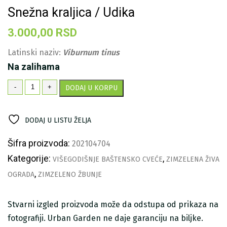
Snežna kraljica / Udika
3.000,00
RSD
Latinski naziv:
Viburnum tinus
Na zalihama
Snežna
-
+
DODAJ U KORPU
kraljica
/
Udika
DODAJ U LISTU ŽELJA
količina
Šifra proizvoda:
202104704
Kategorije:
,
VIŠEGODIŠNJE BAŠTENSKO CVEĆE
ZIMZELENA ŽIVA
,
OGRADA
ZIMZELENO ŽBUNJE
Stvarni izgled proizvoda može da odstupa od prikaza na
fotografiji. Urban Garden ne daje garanciju na biljke.