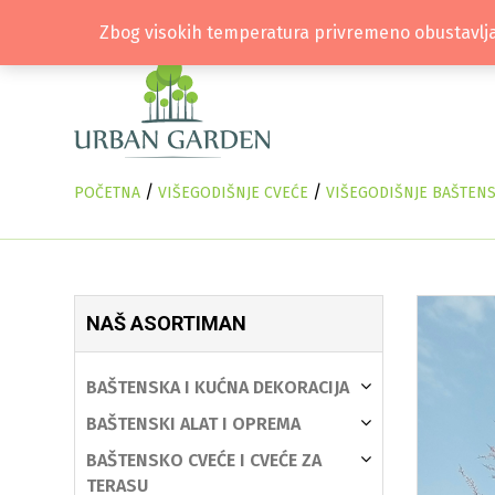
Zbog visokih temperatura privremeno obustavlja
/
/
POČETNA
VIŠEGODIŠNJE CVEĆE
VIŠEGODIŠNJE BAŠTEN
NAŠ ASORTIMAN
BAŠTENSKA I KUĆNA DEKORACIJA
BAŠTENSKI ALAT I OPREMA
BAŠTENSKO CVEĆE I CVEĆE ZA
TERASU