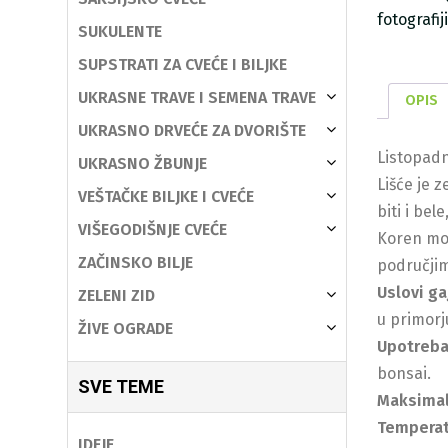
fotografi
SUKULENTE
SUPSTRATI ZA CVEĆE I BILJKE
UKRASNE TRAVE I SEMENA TRAVE
OPIS
UKRASNO DRVEĆE ZA DVORIŠTE
Listopadn
UKRASNO ŽBUNJE
Lišće je 
VEŠTAČKE BILJKE I CVEĆE
biti i be
VIŠEGODIŠNJE CVEĆE
Koren mož
ZAČINSKO BILJE
područji
Uslovi ga
ZELENI ZID
u primorj
ŽIVE OGRADE
Upotreb
bonsai.
SVE TEME
Maksimal
Temperat
IDEJE