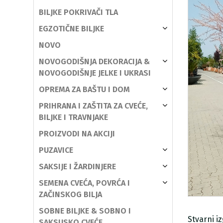
BILJKE POKRIVAČI TLA
EGZOTIČNE BILJKE
NOVO
NOVOGODIŠNJA DEKORACIJA &
NOVOGODIŠNJE JELKE I UKRASI
OPREMA ZA BAŠTU I DOM
PRIHRANA I ZAŠTITA ZA CVEĆE,
BILJKE I TRAVNJAKE
PROIZVODI NA AKCIJI
PUZAVICE
SAKSIJE I ŽARDINJERE
SEMENA CVEĆA, POVRĆA I
ZAČINSKOG BILJA
SOBNE BILJKE & SOBNO I
Stvarni i
SAKSIJSKO CVEĆE