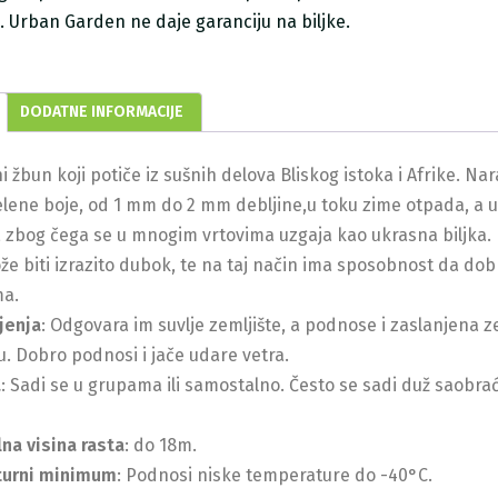
ji. Urban Garden ne daje garanciju na biljke.
DODATNE INFORMACIJE
i žbun koji potiče iz sušnih delova Bliskog istoka i Afrike. Na
zelene boje, od 1 mm do 2 mm debljine,u toku zime otpada, a
le, zbog čega se u mnogim vrtovima uzgaja kao ukrasna biljka. 
e biti izrazito dubok, te na taj način ima sposobnost da dobr
ma.
jenja
: Odgovara im suvlje zemljište, a podnose i zaslanjena z
u. Dobro podnosi i jače udare vetra.
a
: Sadi se u grupama ili samostalno. Često se sadi duž saobra
na visina rasta
: do 18m.
urni minimum
: Podnosi niske temperature do -40°C.