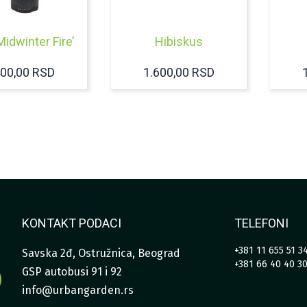
Midwinter Fire’
Hibiskus
400,00
RSD
1.600,00
RSD
KONTAKT PODACI
TELEFONI
+381 11 655 51 3
Savska 2đ, Ostružnica, Beograd
+381 66 40 40 3
GSP autobusi 91 i 92
info@urbangarden.rs