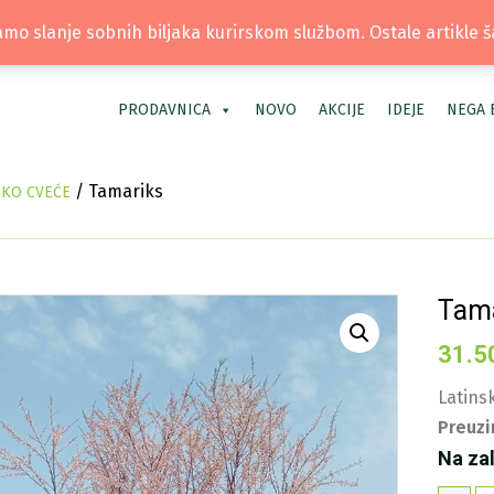
TEL: +381 66 40 40 30 | LOKACIJA: OS
mo slanje sobnih biljaka kurirskom službom. Ostale artikle 
PRODAVNICA
NOVO
AKCIJE
IDEJE
NEGA 
/ Tamariks
SKO CVEĆE
Tam
31.5
Latinsk
Preuzi
Na za