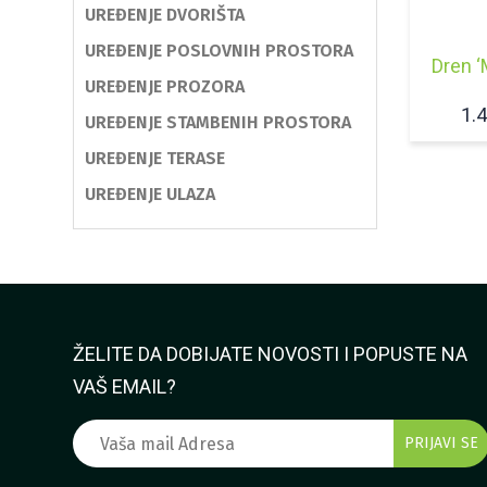
UREĐENJE DVORIŠTA
UREĐENJE POSLOVNIH PROSTORA
Dren ‘
UREĐENJE PROZORA
1.
UREĐENJE STAMBENIH PROSTORA
UREĐENJE TERASE
UREĐENJE ULAZA
ŽELITE DA DOBIJATE NOVOSTI I POPUSTE NA
VAŠ EMAIL?