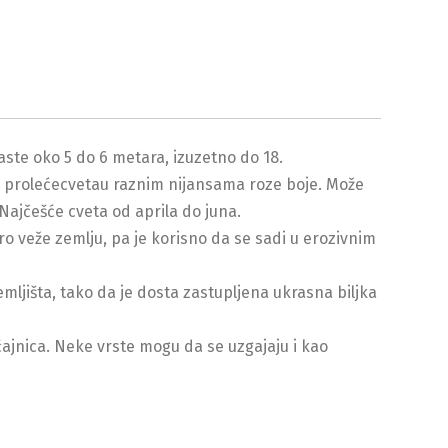
raste oko 5 do 6 metara, izuzetno do 18.
 u prolećecvetau raznim nijansama roze boje. Može
Najčešće cveta od aprila do juna.
o veže zemlju, pa je korisno da se sadi u erozivnim
emljišta, tako da je dosta zastupljena ukrasna biljka
ćajnica. Neke vrste mogu da se uzgajaju i kao