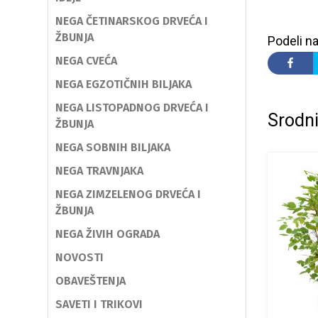
NEGA ČETINARSKOG DRVEĆA I
ŽBUNJA
Podeli na
NEGA CVEĆA
NEGA EGZOTIČNIH BILJAKA
NEGA LISTOPADNOG DRVEĆA I
Srodni
ŽBUNJA
NEGA SOBNIH BILJAKA
NEGA TRAVNJAKA
NEGA ZIMZELENOG DRVEĆA I
ŽBUNJA
NEGA ŽIVIH OGRADA
NOVOSTI
OBAVEŠTENJA
SAVETI I TRIKOVI