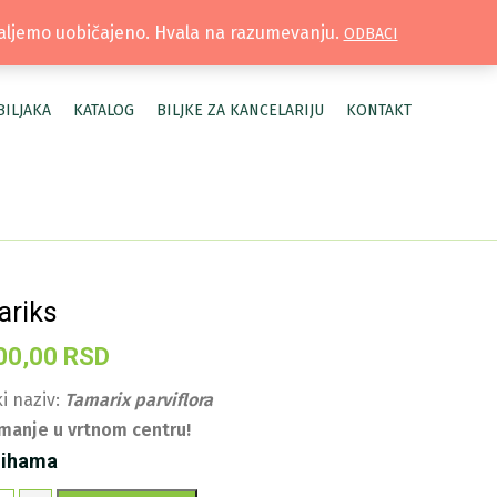
TRUŽNICA |
MOJ NALOG
šaljemo uobičajeno. Hvala na razumevanju.
ODBACI
BILJAKA
KATALOG
BILJKE ZA KANCELARIJU
KONTAKT
ariks
00,00
RSD
i naziv:
Tamarix parviflora
manje u vrtnom centru!
lihama