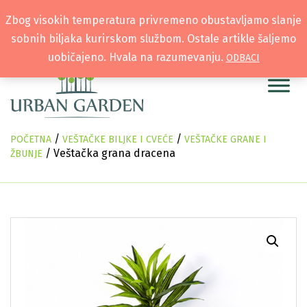
Zbog visokih temperatura privremeno obustavljamo slanje
sobnih biljaka kurirskom službom. Ostale artikle šaljemo
uobičajeno. Hvala na razumevanju.
ODBACI
/
/
POČETNA
VEŠTAČKE BILJKE I CVEĆE
VEŠTAČKE GRANE I
/ Veštačka grana dracena
ŽBUNJE