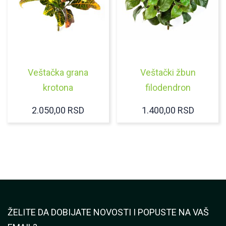
Veštačka grana
Veštački žbun
krotona
filodendron
2.050,00
RSD
1.400,00
RSD
ŽELITE DA DOBIJATE NOVOSTI I POPUSTE NA VAŠ