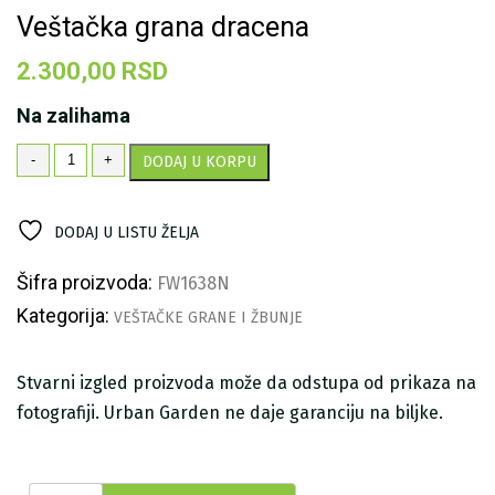
Veštačka grana dracena
2.300,00
RSD
Na zalihama
Veštačka
-
+
DODAJ U KORPU
grana
dracena
količina
DODAJ U LISTU ŽELJA
Šifra proizvoda:
FW1638N
Kategorija:
VEŠTAČKE GRANE I ŽBUNJE
Stvarni izgled proizvoda može da odstupa od prikaza na
fotografiji. Urban Garden ne daje garanciju na biljke.