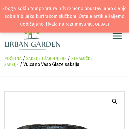
Zbog visokih temperatura privremeno obustavljamo slanje
sobnih biljaka kurirskom službom. Ostale artikle šaljemo
uobičajeno. Hvala na razumevanju.
ODBACI
/
/
POČETNA
SAKSIJE I ŽARDINJERE
KERAMIČKE
/ Vulcano Vaso Glaze saksija
SAKSIJE