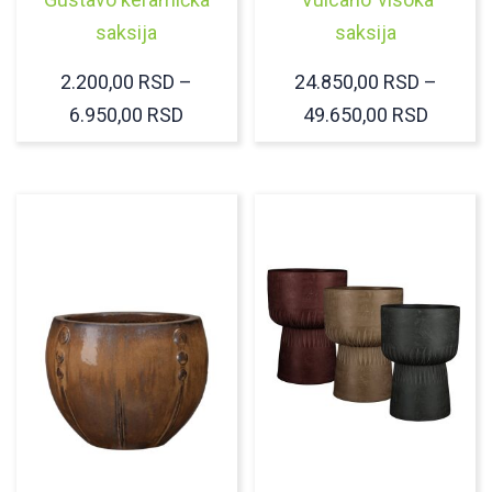
saksija
saksija
2.200,00
RSD
–
24.850,00
RSD
–
RASPON
RASPO
6.950,00
RSD
49.650,00
RSD
CENA:
CENA:
OD
OD
2.200,00 RSD
24.850
DO
DO
6.950,00 RSD
49.650