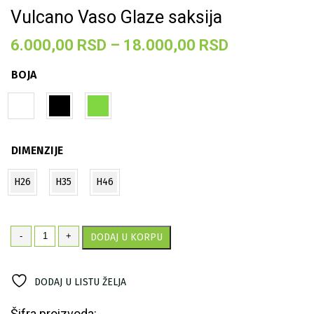
Vulcano Vaso Glaze saksija
Raspon
6.000,00
RSD
–
18.000,00
RSD
cena:
BOJA
od
6.000,00 R
do
18.000,00 
DIMENZIJE
H26
H35
H46
Vulcano
-
+
DODAJ U KORPU
Vaso
Glaze
saksija
DODAJ U LISTU ŽELJA
količina
Šifra proizvoda: