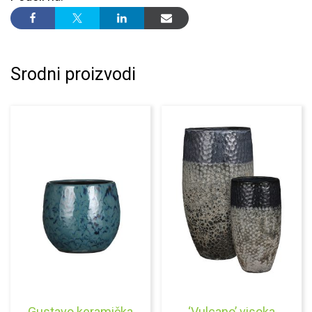
Srodni proizvodi
Gustavo keramička
‘Vulcano’ visoka