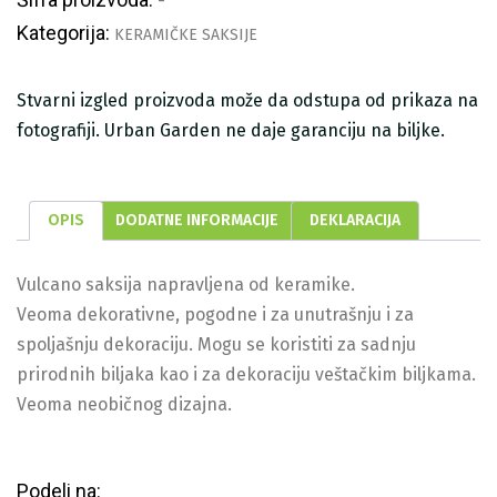
-
Kategorija:
KERAMIČKE SAKSIJE
Stvarni izgled proizvoda može da odstupa od prikaza na
fotografiji. Urban Garden ne daje garanciju na biljke.
OPIS
DODATNE INFORMACIJE
DEKLARACIJA
Vulcano saksija napravljena od keramike.
Veoma dekorativne, pogodne i za unutrašnju i za
spoljašnju dekoraciju. Mogu se koristiti za sadnju
prirodnih biljaka kao i za dekoraciju veštačkim biljkama.
Veoma neobičnog dizajna.
Podeli na: