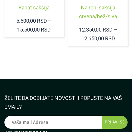
Rabat saksija
Nairobi saksija
crvena/bež/siva
5.500,00
RSD
–
RASPON
15.500,00
RSD
12.350,00
RSD
–
CENA:
RASPO
12.650,00
RSD
OD
CENA:
5.500,00 RSD
OD
DO
12.350
15.500,00 RSD
DO
12.650
ŽELITE DA DOBIJATE NOVOSTI I POPUSTE NA VAŠ
EMAIL?