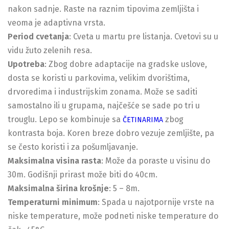
nakon sadnje. Raste na raznim tipovima zemljišta i
veoma je adaptivna vrsta.
Period cvetanja
: Cveta u martu pre listanja. Cvetovi su u
vidu žuto zelenih resa.
Upotreba
: Zbog dobre adaptacije na gradske uslove,
dosta se koristi u parkovima, velikim dvorištima,
drvoredima i industrijskim zonama. Može se saditi
samostalno ili u grupama, najčešće se sade po tri u
trouglu. Lepo se kombinuje sa
zbog
ČETINARIMA
kontrasta boja. Koren breze dobro vezuje zemljište, pa
se često koristi i za pošumljavanje.
Maksimalna visina rasta
: Može da poraste u visinu do
30m. Godišnji prirast može biti do 40cm.
Maksimalna širina krošnje
: 5 – 8m.
Temperaturni minimum
: Spada u najotpornije vrste na
niske temperature, može podneti niske temperature do