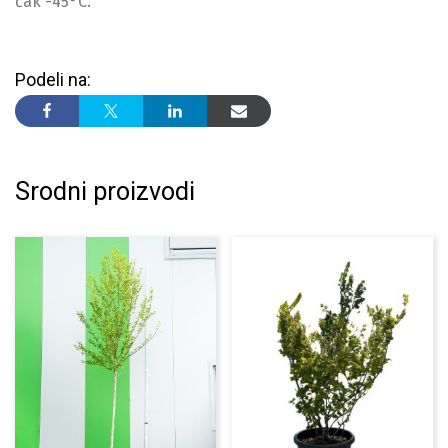
čak -45°C.
Podeli na:
Srodni proizvodi