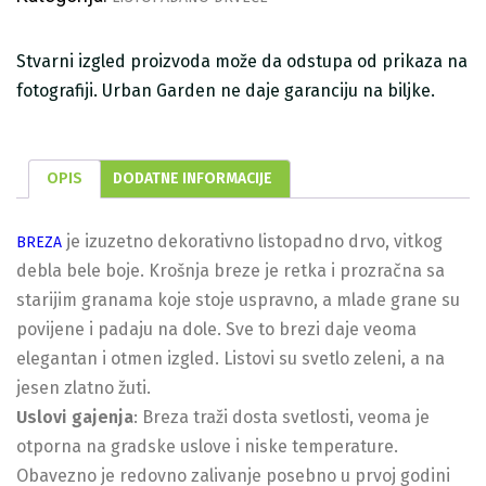
Stvarni izgled proizvoda može da odstupa od prikaza na
fotografiji. Urban Garden ne daje garanciju na biljke.
OPIS
DODATNE INFORMACIJE
je izuzetno dekorativno listopadno drvo, vitkog
BREZA
debla bele boje. Krošnja breze je retka i prozračna sa
starijim granama koje stoje uspravno, a mlade grane su
povijene i padaju na dole. Sve to brezi daje veoma
elegantan i otmen izgled. Listovi su svetlo zeleni, a na
jesen zlatno žuti.
Uslovi gajenja
: Breza traži dosta svetlosti, veoma je
otporna na gradske uslove i niske temperature.
Obavezno je redovno zalivanje posebno u prvoj godini