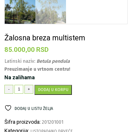
Žalosna breza multistem
85.000,00
RSD
Latinski naziv:
Betula pendula
Preuzimanje u vrtnom centru!
Na zalihama
Žalosna
-
+
DODAJ U KORPU
breza
multistem
količina
DODAJ U LISTU ŽELJA
Šifra proizvoda:
201201001
Kategorija:
LISTOPADANO DRVEĆE