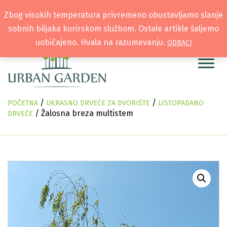
Zbog visokih temperatura privremeno obustavljamo slanje
sobnih biljaka kurirskom službom. Ostale artikle šaljemo
uobičajeno. Hvala na razumevanju.
ODBACI
/
/
POČETNA
UKRASNO DRVEĆE ZA DVORIŠTE
LISTOPADANO
/ Žalosna breza multistem
DRVEĆE