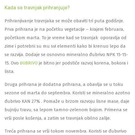
Kada se travnjak prihranjuje?
Prihranjivanje travnjaka se može obaviti tri puta godišnje.
Prva prihrana je na početku vegetacije – krajem februara,
početkom marta. To je vreme kad se travnjak oporavlja od
zime i potrebni su mu svi elementi kako bi krenuo lepo da
se razvija. Dodaje se osnovno mineralno đubrivo NPK 15-15-
15. Ovo
je bitno jer podstiče razvoj korena, bokora i
ĐUBRIVO
lista.
Druga prihrana je dodatna prihrana, a obavlja se u toku
sezone od marta do septembra. Koristi se mineralno azotno
đubrivo KAN 27% . Pomaže u brzom razvoju lisne mase, daje
bujniju travu, sa lepom tamno-zelenom bojom. Primena se
vrši posle košenja, a zatim se travnjak obilno zalije.
Treća prihrana se vrši tokom novembra. Koristi se đubvrivo