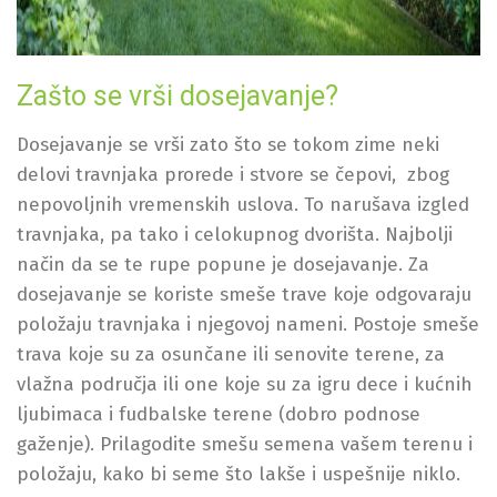
Zašto se vrši dosejavanje?
Dosejavanje se vrši zato što se tokom zime neki
delovi travnjaka prorede i stvore se čepovi, zbog
nepovoljnih vremenskih uslova. To narušava izgled
travnjaka, pa tako i celokupnog dvorišta. Najbolji
način da se te rupe popune je dosejavanje. Za
dosejavanje se koriste smeše trave koje odgovaraju
položaju travnjaka i njegovoj nameni. Postoje smeše
trava koje su za osunčane ili senovite terene, za
vlažna područja ili one koje su za igru dece i kućnih
ljubimaca i fudbalske terene (dobro podnose
gaženje). Prilagodite smešu semena vašem terenu i
položaju, kako bi seme što lakše i uspešnije niklo.