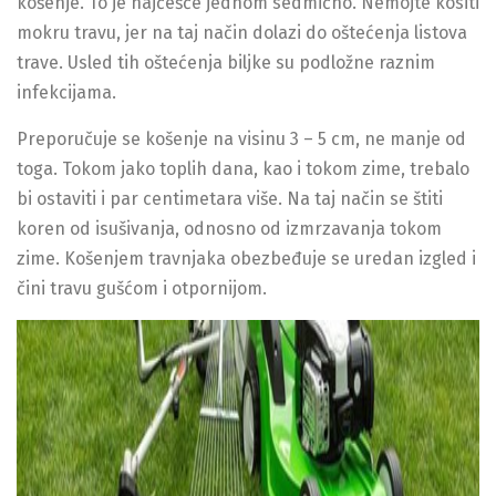
košenje. To je najčešće jednom sedmično. Nemojte kositi
mokru travu, jer na taj način dolazi do oštećenja listova
trave. Usled tih oštećenja biljke su podložne raznim
infekcijama.
Preporučuje se košenje na visinu 3 – 5 cm, ne manje od
toga. Tokom jako toplih dana, kao i tokom zime, trebalo
bi ostaviti i par centimetara više. Na taj način se štiti
koren od isušivanja, odnosno od izmrzavanja tokom
zime. Košenjem travnjaka obezbeđuje se uredan izgled i
čini travu gušćom i otpornijom.