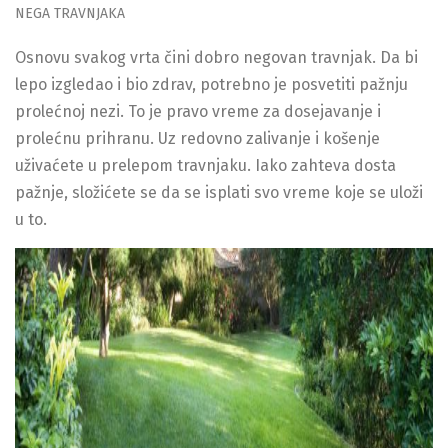
NEGA TRAVNJAKA
Osnovu svakog vrta čini dobro negovan travnjak. Da bi
lepo izgledao i bio zdrav, potrebno je posvetiti pažnju
prolećnoj nezi. To je pravo vreme za dosejavanje i
prolećnu prihranu. Uz redovno zalivanje i košenje
uživaćete u prelepom travnjaku. Iako zahteva dosta
pažnje, složićete se da se isplati svo vreme koje se uloži
u to.