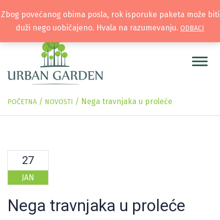
Zbog povećanog obima posla, rok isporuke paketa može biti
duži nego uobičajeno. Hvala na razumevanju.
ODBACI
/
/
Nega travnjaka u proleće
POČETNA
NOVOSTI
27
JAN
Nega travnjaka u proleće