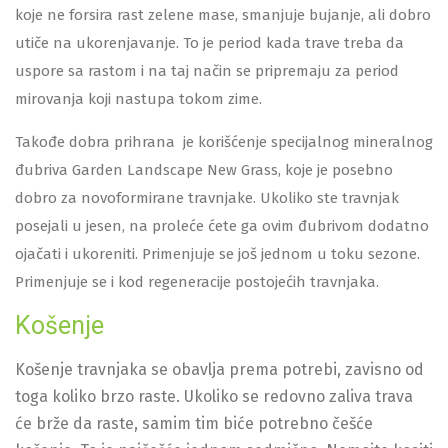
koje ne forsira rast zelene mase, smanjuje bujanje, ali dobro
utiče na ukorenjavanje. To je period kada trave treba da
uspore sa rastom i na taj način se pripremaju za period
mirovanja koji nastupa tokom zime.
Takođe dobra prihrana je korišćenje specijalnog mineralnog
đubriva Garden Landscape New Grass, koje je posebno
dobro za novoformirane travnjake. Ukoliko ste travnjak
posejali u jesen, na proleće ćete ga ovim đubrivom dodatno
ojačati i ukoreniti. Primenjuje se još jednom u toku sezone.
Primenjuje se i kod regeneracije postojećih travnjaka.
Košenje
Košenje travnjaka se obavlja prema potrebi, zavisno od
toga koliko brzo raste. Ukoliko se redovno zaliva trava
će brže da raste, samim tim biće potrebno češće