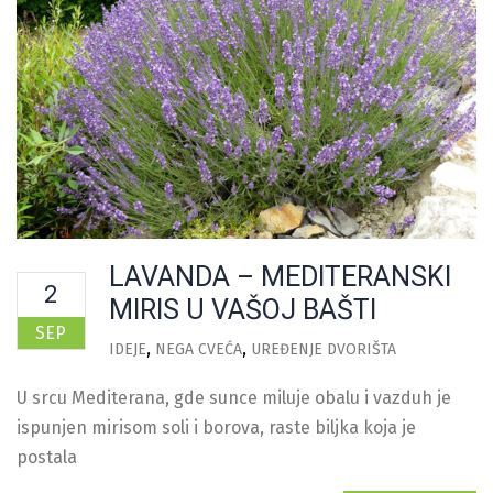
LAVANDA – MEDITERANSKI
2
MIRIS U VAŠOJ BAŠTI
SEP
IDEJE
NEGA CVEĆA
UREĐENJE DVORIŠTA
U srcu Mediterana, gde sunce miluje obalu i vazduh je
ispunjen mirisom soli i borova, raste biljka koja je
postala