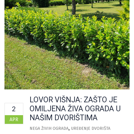
LOVOR VIŠNJA: ZAŠTO JE
OMILJENA ŽIVA OGRADA U
2
NAŠIM DVORIŠTIMA
APR
NEGA ŽIVIH OGRADA
UREĐENJE DVORIŠTA