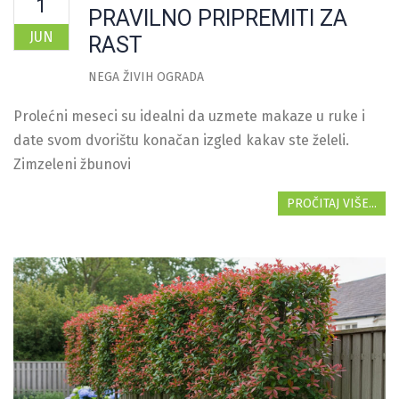
1
PRAVILNO PRIPREMITI ZA
JUN
RAST
NEGA ŽIVIH OGRADA
Prolećni meseci su idealni da uzmete makaze u ruke i
date svom dvorištu konačan izgled kakav ste želeli.
Zimzeleni žbunovi
PROČITAJ VIŠE...