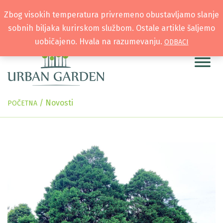
Zbog visokih temperatura privremeno obustavljamo slanje
sobnih biljaka kurirskom službom. Ostale artikle šaljemo
uobičajeno. Hvala na razumevanju.
ODBACI
/
Novosti
POČETNA