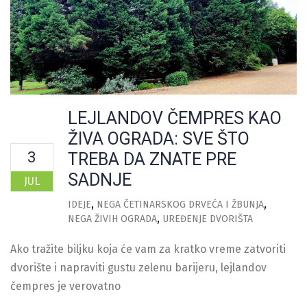
LEJLANDOV ČEMPRES KAO
ŽIVA OGRADA: SVE ŠTO
3
TREBA DA ZNATE PRE
SADNJE
JUL
IDEJE
NEGA ČETINARSKOG DRVEĆA I ŽBUNJA
NEGA ŽIVIH OGRADA
UREĐENJE DVORIŠTA
Ako tražite biljku koja će vam za kratko vreme zatvoriti
dvorište i napraviti gustu zelenu barijeru, lejlandov
čempres je verovatno