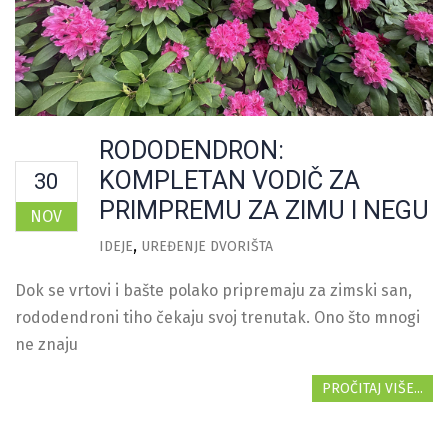
RODODENDRON:
KOMPLETAN VODIČ ZA
30
PRIMPREMU ZA ZIMU I NEGU
NOV
IDEJE
UREĐENJE DVORIŠTA
Dok se vrtovi i bašte polako pripremaju za zimski san,
rododendroni tiho čekaju svoj trenutak. Ono što mnogi
ne znaju
PROČITAJ VIŠE...