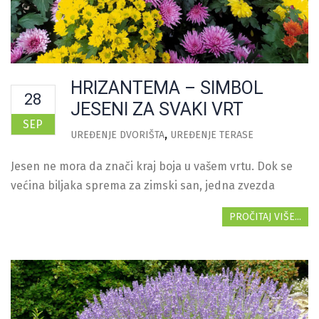
HRIZANTEMA – SIMBOL
28
JESENI ZA SVAKI VRT
SEP
UREĐENJE DVORIŠTA
UREĐENJE TERASE
Jesen ne mora da znači kraj boja u vašem vrtu. Dok se
većina biljaka sprema za zimski san, jedna zvezda
PROČITAJ VIŠE...