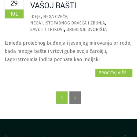
29
VAŠOJ BAŠTI
JUL
IDEJE
NEGA CVEĆA
NEGA LISTOPADNOG DRVEĆA I ŽBUNJA
SAVETI I TRIKOVI
UREĐENJE DVORIŠTA
Između prolećnog buđenja i jesenjeg mirovanja prirode,
kada mnoge bašte i vrtovi gube svoju čaroliju,
Lagerstroemia indica poznata kao Indijski
PROČITAJ VIŠE...
1
2