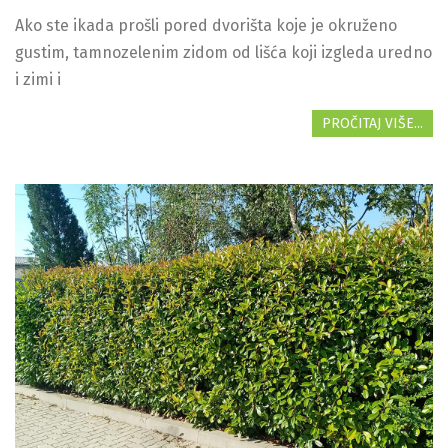
Ako ste ikada prošli pored dvorišta koje je okruženo
gustim, tamnozelenim zidom od lišća koji izgleda uredno
i zimi i
PROČITAJ VIŠE...