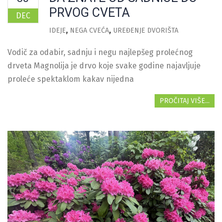
PRVOG CVETA
DEC
IDEJE
NEGA CVEĆA
UREĐENJE DVORIŠTA
Vodič za odabir, sadnju i negu najlepšeg prolećnog
drveta Magnolija je drvo koje svake godine najavljuje
proleće spektaklom kakav nijedna
PROČITAJ VIŠE...