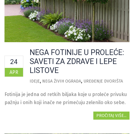
NEGA FOTINIJE U PROLEĆE:
SAVETI ZA ZDRAVE I LEPE
24
LISTOVE
APR
IDEJE
NEGA ŽIVIH OGRADA
UREĐENJE DVORIŠTA
Fotinija je jedna od retkih biljaka koje u proleće privuku
pažnju i onih koji inače ne primećuju zelenilo oko sebe.
PROČITAJ VIŠE...