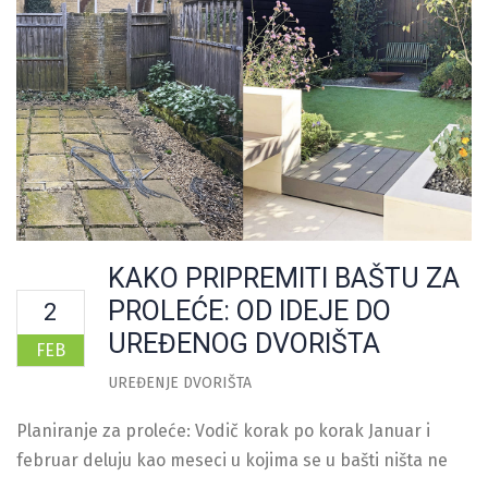
KAKO PRIPREMITI BAŠTU ZA
PROLEĆE: OD IDEJE DO
2
UREĐENOG DVORIŠTA
FEB
UREĐENJE DVORIŠTA
Planiranje za proleće: Vodič korak po korak Januar i
februar deluju kao meseci u kojima se u bašti ništa ne