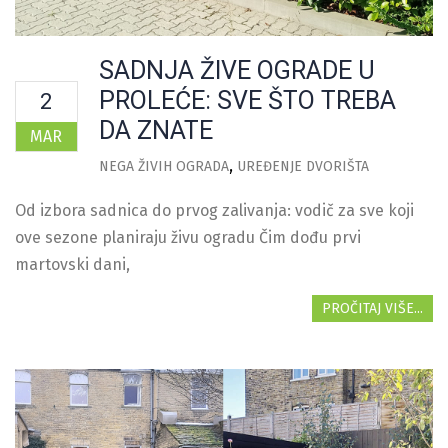
SADNJA ŽIVE OGRADE U
PROLEĆE: SVE ŠTO TREBA
2
DA ZNATE
MAR
NEGA ŽIVIH OGRADA
UREĐENJE DVORIŠTA
Od izbora sadnica do prvog zalivanja: vodič za sve koji
ove sezone planiraju živu ogradu Čim dođu prvi
martovski dani,
PROČITAJ VIŠE...