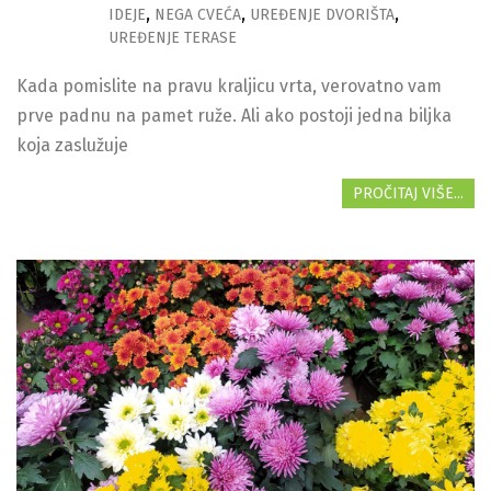
IDEJE
NEGA CVEĆA
UREĐENJE DVORIŠTA
UREĐENJE TERASE
Kada pomislite na pravu kraljicu vrta, verovatno vam
prve padnu na pamet ruže. Ali ako postoji jedna biljka
koja zaslužuje
PROČITAJ VIŠE...