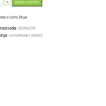
nko
+
DODAJ U KORPU
ličina
DAJ U LISTU ŽELJA
proizvoda:
351204729
rija:
LISTOPADANO DRVEĆE