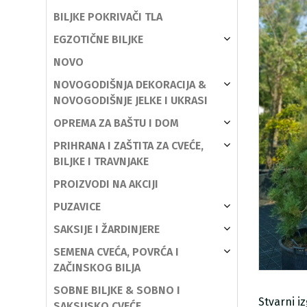
BILJKE POKRIVAČI TLA
EGZOTIČNE BILJKE
NOVO
NOVOGODIŠNJA DEKORACIJA &
NOVOGODIŠNJE JELKE I UKRASI
OPREMA ZA BAŠTU I DOM
PRIHRANA I ZAŠTITA ZA CVEĆE,
BILJKE I TRAVNJAKE
PROIZVODI NA AKCIJI
PUZAVICE
SAKSIJE I ŽARDINJERE
SEMENA CVEĆA, POVRĆA I
ZAČINSKOG BILJA
SOBNE BILJKE & SOBNO I
Stvarni i
SAKSIJSKO CVEĆE