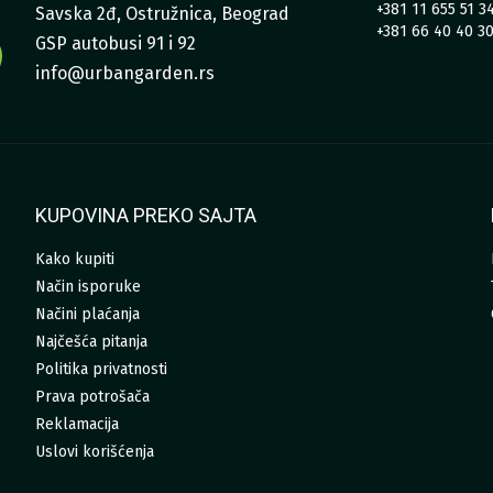
+381 11 655 51 3
Savska 2đ, Ostružnica, Beograd
+381 66 40 40 3
GSP autobusi 91 i 92
info@urbangarden.rs
KUPOVINA PREKO SAJTA
Kako kupiti
Način isporuke
Načini plaćanja
Najčešća pitanja
Politika privatnosti
Prava potrošača
Reklamacija
Uslovi korišćenja