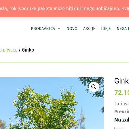
TEL: +381 66 40 40 30 | LOKACIJA: OS
la, rok isporuke paketa može biti duži nego uobičajeno. Hv
PRODAVNICA
NOVO
AKCIJE
IDEJE
NEGA 
/ Ginko
O DRVEĆE
Gin
72.1
Latinsk
Preuzi
Na za