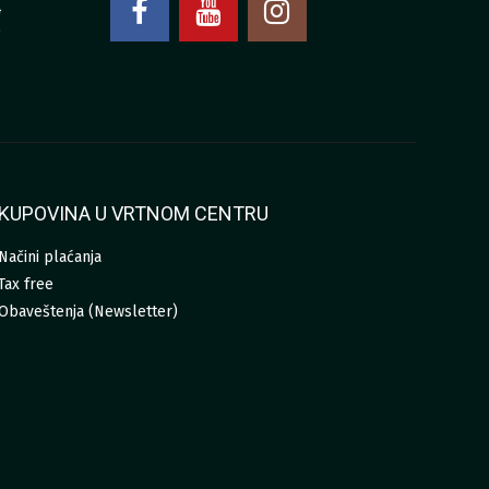
4
0
KUPOVINA U VRTNOM CENTRU
Načini plaćanja
Tax free
Obaveštenja (Newsletter)