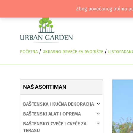
Zbog povećanog obima pos
/
/
POČETNA
UKRASNO DRVEĆE ZA DVORIŠTE
LISTOPADAN
NAŠ ASORTIMAN
BAŠTENSKA I KUĆNA DEKORACIJA
BAŠTENSKI ALAT I OPREMA
BAŠTENSKO CVEĆE I CVEĆE ZA
TERASU