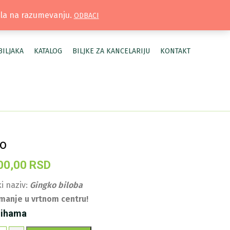
TRUŽNICA |
MOJ NALOG
ala na razumevanju.
ODBACI
BILJAKA
KATALOG
BILJKE ZA KANCELARIJU
KONTAKT
ko
00,00
RSD
i naziv:
Gingko biloba
manje u vrtnom centru!
lihama