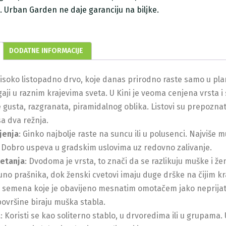
ji. Urban Garden ne daje garanciju na biljke.
DODATNE INFORMACIJE
visoko listopadno drvo, koje danas prirodno raste samo u plan
aji u raznim krajevima sveta. U Kini je veoma cenjena vrsta i
e gusta, razgranata, piramidalnog oblika. Listovi su prepoznatl
a dva režnja.
jenja
: Ginko najbolje raste na suncu ili u polusenci. Najviše 
. Dobro uspeva u gradskim uslovima uz redovno zalivanje.
vetanja
: Dvodoma je vrsta, to znači da se razlikuju muške i že
uno prašnika, dok ženski cvetovi imaju duge drške na čijim 
d semena koje je obavijeno mesnatim omotačem jako neprijatno
ovršine biraju muška stabla.
a
: Koristi se kao soliterno stablo, u drvoredima ili u grupama. U 