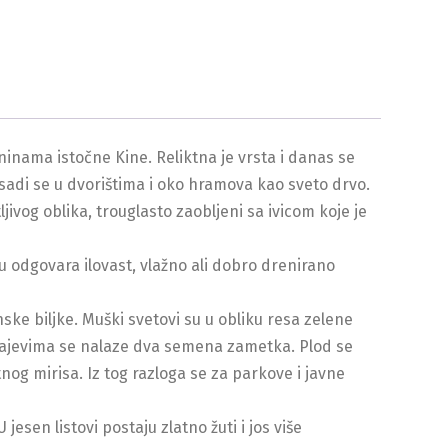
inama istočne Kine. Reliktna je vrsta i danas se
 sadi se u dvorištima i oko hramova kao sveto drvo.
jivog oblika, trouglasto zaobljeni sa ivicom koje je
mu odgovara ilovast, vlažno ali dobro drenirano
nske biljke. Muški svetovi su u obliku resa zelene
krajevima se nalaze dva semena zametka. Plod se
g mirisa. Iz tog razloga se za parkove i javne
jesen listovi postaju zlatno žuti i jos više