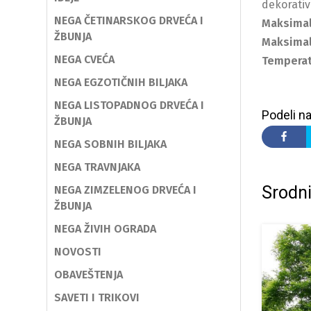
dekorativn
NEGA ČETINARSKOG DRVEĆA I
Maksimal
ŽBUNJA
Maksimal
NEGA CVEĆA
Temperat
NEGA EGZOTIČNIH BILJAKA
NEGA LISTOPADNOG DRVEĆA I
Podeli na
ŽBUNJA
NEGA SOBNIH BILJAKA
NEGA TRAVNJAKA
Srodni
NEGA ZIMZELENOG DRVEĆA I
ŽBUNJA
NEGA ŽIVIH OGRADA
NOVOSTI
OBAVEŠTENJA
SAVETI I TRIKOVI