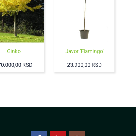
Ginko
Javor ‘Flamingo’
70.000,00
RSD
23.900,00
RSD