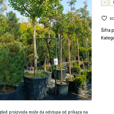
Gi
-
ko
DO
Šifra 
Katego
zgled proizvoda može da odstupa od prikaza na