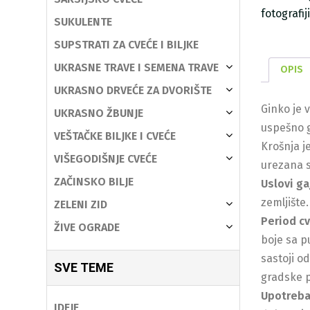
fotografi
SUKULENTE
SUPSTRATI ZA CVEĆE I BILJKE
UKRASNE TRAVE I SEMENA TRAVE
OPIS
UKRASNO DRVEĆE ZA DVORIŠTE
Ginko je 
UKRASNO ŽBUNJE
uspešno g
VEŠTAČKE BILJKE I CVEĆE
Krošnja j
VIŠEGODIŠNJE CVEĆE
urezana s
ZAČINSKO BILJE
Uslovi ga
zemljište
ZELENI ZID
Period c
ŽIVE OGRADE
boje sa p
sastoji o
SVE TEME
gradske p
Upotreb
IDEJE