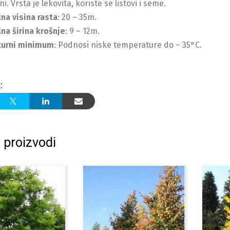
i. Vrsta je lekovita, koriste se listovi i seme.
na visina rasta
: 20 – 35m.
na širina krošnje
: 9 – 12m.
urni minimum
: Podnosi niske temperature do – 35°C.
:
 proizvodi