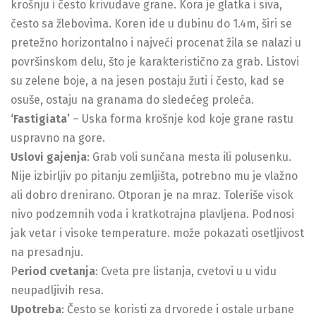
krošnju i često krivudave grane. Kora je glatka i siva,
često sa žlebovima. Koren ide u dubinu do 1.4m, širi se
pretežno horizontalno i najveći procenat žila se nalazi u
površinskom delu, što je karakteristično za grab. Listovi
su zelene boje, a na jesen postaju žuti i često, kad se
osuše, ostaju na granama do sledećeg proleća.
‘Fastigiata’
– Uska forma krošnje kod koje grane rastu
uspravno na gore.
Uslovi gajenja
: Grab voli sunčana mesta ili polusenku.
Nije izbirljiv po pitanju zemljišta, potrebno mu je vlažno
ali dobro drenirano. Otporan je na mraz. Toleriše visok
nivo podzemnih voda i kratkotrajna plavljena. Podnosi
jak vetar i visoke temperature. može pokazati osetljivost
na presadnju.
P
eriod cvetanja
: Cveta pre listanja, cvetovi u u vidu
neupadljivih resa.
Upotreba
: Često se koristi za drvorede i ostale urbane