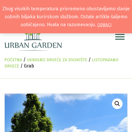
Zbog visokih temperatura privremeno obustavljamo slanje
sobnih biljaka kurirskom službom. Ostale artikle šaljemo
uobičajeno. Hvala na razumevanju.
ODBACI
/
/
POČETNA
UKRASNO DRVEĆE ZA DVORIŠTE
LISTOPADANO
/ Grab
DRVEĆE