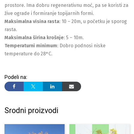
prostore. Ima dobru regenerativnu moć, pa se koristi za
žive ograde i formiranje topijarnih formi.
Maksimalna visina rasta
: 10 – 20m, u početku je sporog
rasta.
Maksimalna širina krošnje
: 5 – 10m.
Temperaturni minimum
: Dobro podnosi niske
temperature do 28°C.
Podeli na:
Srodni proizvodi