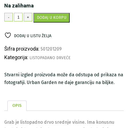
Na zalihama
Grab
-
+
DODAJ U KORPU
količina
DODAJ U LISTU ŽELJA
Šifra proizvoda:
501201209
Kategorija:
LISTOPADANO DRVEĆE
Stvarni izgled proizvoda može da odstupa od prikaza na
fotografiji. Urban Garden ne daje garanciju na biljke.
OPIS
Grab je listopadno drvo srednje visine. Ima konusnu