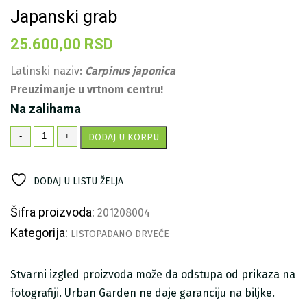
Japanski grab
25.600,00
RSD
Latinski naziv:
Carpinus japonica
Preuzimanje u vrtnom centru!
Na zalihama
Japanski
-
+
DODAJ U KORPU
grab
količina
DODAJ U LISTU ŽELJA
Šifra proizvoda:
201208004
Kategorija:
LISTOPADANO DRVEĆE
Stvarni izgled proizvoda može da odstupa od prikaza na
fotografiji. Urban Garden ne daje garanciju na biljke.