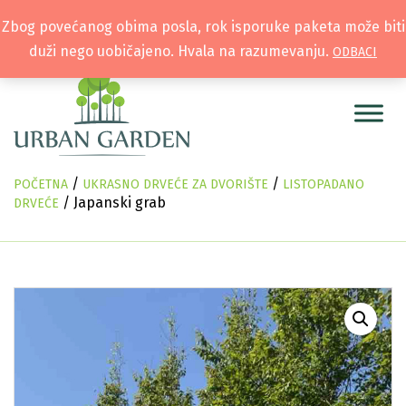
Zbog povećanog obima posla, rok isporuke paketa može biti
duži nego uobičajeno. Hvala na razumevanju.
ODBACI
/
/
POČETNA
UKRASNO DRVEĆE ZA DVORIŠTE
LISTOPADANO
/ Japanski grab
DRVEĆE