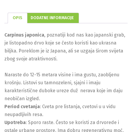
OPIS
DODATNE INFORMACIJE
Carpinus japonica
, poznatiji kod nas kao japanski grab,
je listopadno drvo koje se često koristi kao ukrasna
biljka. Poreklom je iz Japana, ali se uzgaja širom svijeta
zbog svoje atraktivnosti.
Naraste do 12-15 metara visine i ima gustu, zaobljenu
krošnju. Listovi su tamnozeleni, sjajni i imaju
karakteristične duboke ureze duž nerava koje im daju
neobičan izgled.
Period cvetanja
: Cveta pre listanja, cvetovi u u vidu
neupadljivih resa.
Upotreba
: Sporo raste. Često se koristi za drvorede i
ostale urbane prostore. Ima dobru regenerativnu moć,