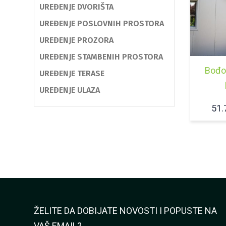
UREĐENJE DVORIŠTA
UREĐENJE POSLOVNIH PROSTORA
UREĐENJE PROZORA
UREĐENJE STAMBENIH PROSTORA
Bođo
UREĐENJE TERASE
UREĐENJE ULAZA
51.
ŽELITE DA DOBIJATE NOVOSTI I POPUSTE NA
VAŠ EMAIL?