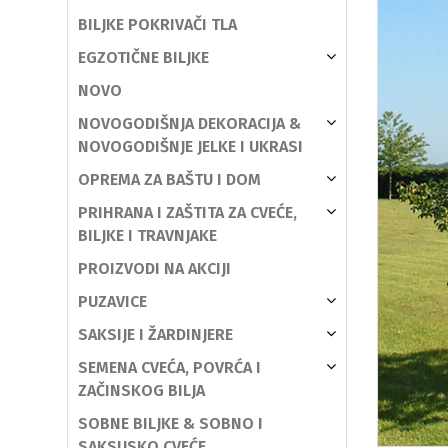
BILJKE POKRIVAČI TLA
EGZOTIČNE BILJKE
NOVO
NOVOGODIŠNJA DEKORACIJA &
NOVOGODIŠNJE JELKE I UKRASI
OPREMA ZA BAŠTU I DOM
PRIHRANA I ZAŠTITA ZA CVEĆE,
BILJKE I TRAVNJAKE
PROIZVODI NA AKCIJI
PUZAVICE
SAKSIJE I ŽARDINJERE
SEMENA CVEĆA, POVRĆA I
ZAČINSKOG BILJA
SOBNE BILJKE & SOBNO I
SAKSIJSKO CVEĆE