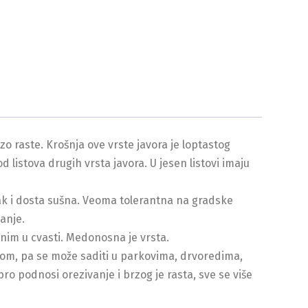
zo raste. Krošnja ove vrste javora je loptastog
 od listova drugih vrsta javora. U jesen listovi imaju
 čak i dosta sušna. Veoma tolerantna na gradske
anje.
enim u cvasti. Medonosna je vrsta.
nom, pa se može saditi u parkovima, drvoredima,
ro podnosi orezivanje i brzog je rasta, sve se više