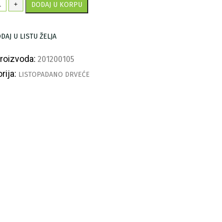
en
+
DODAJ U KORPU
ličina
DAJ U LISTU ŽELJA
proizvoda:
201200105
rija:
LISTOPADANO DRVEĆE