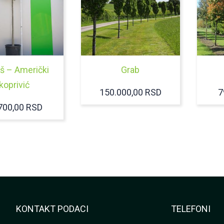
š – Američki
Grab
koprivić
150.000,00
RSD
7
700,00
RSD
KONTAKT PODACI
TELEFONI