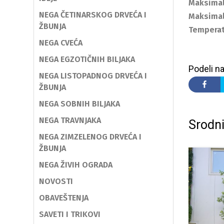
Maksimal
NEGA ČETINARSKOG DRVEĆA I
Maksimal
ŽBUNJA
Temperat
NEGA CVEĆA
NEGA EGZOTIČNIH BILJAKA
Podeli na
NEGA LISTOPADNOG DRVEĆA I
ŽBUNJA
NEGA SOBNIH BILJAKA
NEGA TRAVNJAKA
Srodni
NEGA ZIMZELENOG DRVEĆA I
ŽBUNJA
NEGA ŽIVIH OGRADA
NOVOSTI
OBAVEŠTENJA
SAVETI I TRIKOVI