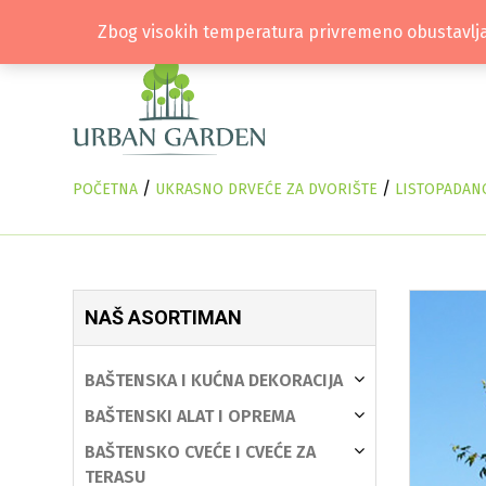
Zbog visokih temperatura privremeno obustavlja
/
/
POČETNA
UKRASNO DRVEĆE ZA DVORIŠTE
LISTOPADAN
NAŠ ASORTIMAN
BAŠTENSKA I KUĆNA DEKORACIJA
BAŠTENSKI ALAT I OPREMA
BAŠTENSKO CVEĆE I CVEĆE ZA
TERASU