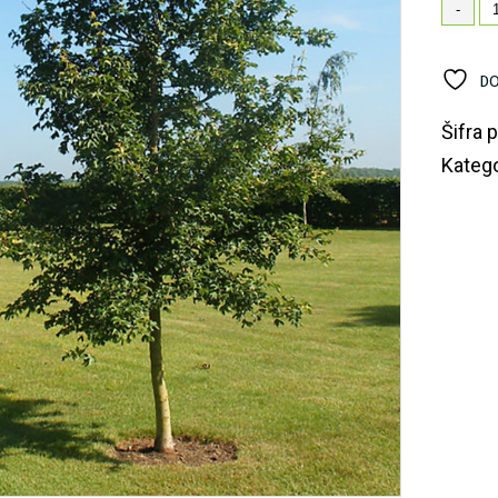
Kl
-
ko
DO
Šifra 
Katego