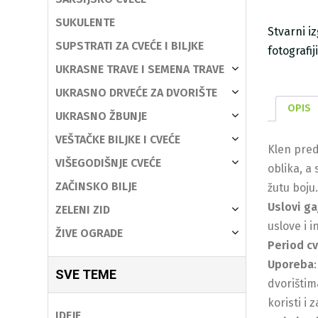
SUKULENTE
Stvarni i
SUPSTRATI ZA CVEĆE I BILJKE
fotografi
UKRASNE TRAVE I SEMENA TRAVE
UKRASNO DRVEĆE ZA DVORIŠTE
OPIS
UKRASNO ŽBUNJE
VEŠTAČKE BILJKE I CVEĆE
Klen pred
VIŠEGODIŠNJE CVEĆE
oblika, a 
ZAČINSKO BILJE
žutu boju.
Uslovi ga
ZELENI ZID
uslove i 
ŽIVE OGRADE
Period c
Uporeba
SVE TEME
dvorištim
koristi i 
IDEJE