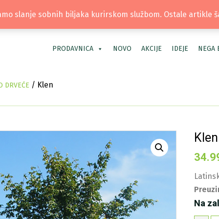
TEL: +381 66 40 40 30 | LOKACIJA: OS
mo slanje sobnih biljaka kurirskom službom. Ostale artikle 
PRODAVNICA
NOVO
AKCIJE
IDEJE
NEGA 
/ Klen
O DRVEĆE
Klen
34.9
Latinsk
Preuzi
Na za