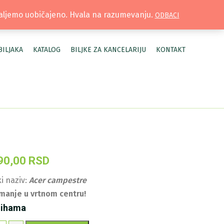
TRUŽNICA |
MOJ NALOG
šaljemo uobičajeno. Hvala na razumevanju.
ODBACI
BILJAKA
KATALOG
BILJKE ZA KANCELARIJU
KONTAKT
90,00
RSD
i naziv:
Acer campestre
manje u vrtnom centru!
lihama