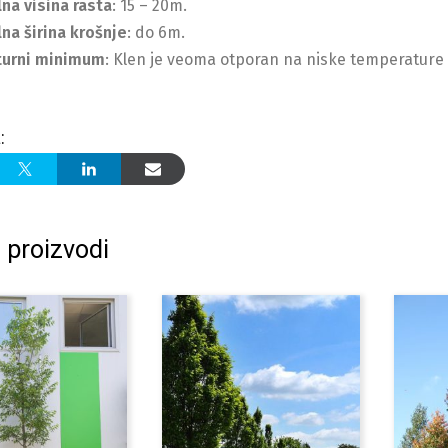
na visina rasta
: 15 – 20m.
na širina krošnje
: do 6m.
urni minimum
: Klen je veoma otporan na niske temperature 
:
 proizvodi