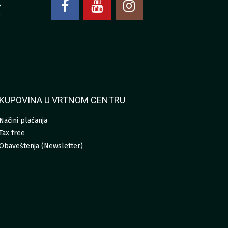
4
0
KUPOVINA U VRTNOM CENTRU
Načini plaćanja
Tax free
Obaveštenja (Newsletter)