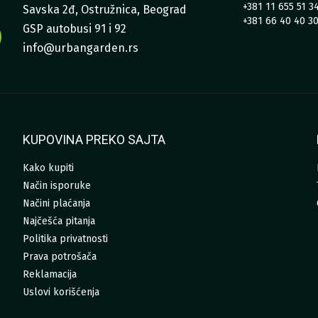
+381 11 655 51 3
Savska 2đ, Ostružnica, Beograd
+381 66 40 40 3
GSP autobusi 91 i 92
info@urbangarden.rs
KUPOVINA PREKO SAJTA
Kako kupiti
Način isporuke
Načini plaćanja
Najčešća pitanja
Politika privatnosti
Prava potrošača
Reklamacija
Uslovi korišćenja