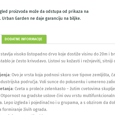
zgled proizvoda može da odstupa od prikaza na
ji. Urban Garden ne daje garanciju na biljke.
DODATNE INFORMACIJE
stavlja visoko listopadno drvo koje dostiže visinu do 20m i br
stablo je često krivudavo. Listovi su kožasti i režnjeviti, sitniji
jenja
: Ovo je vrsta koja podnosi skoro sve tipove zemljišta,
industrijska područja. Voli sunce do polusenku i umereno zaliv
vetanja
: Cveta u proleće zelenkasto – žutim cvetovima skuplj
: Otpornost na gradske uslove čini ovu vrstu multifunkcional
a. Lepo izgleda i pojedinačno i u grupama, a s obzirom da dob
za formiranje živih ograda.