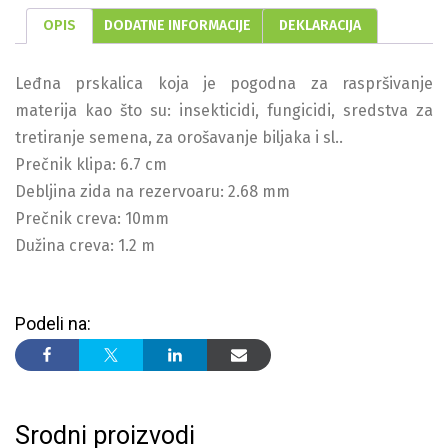
OPIS
DODATNE INFORMACIJE
DEKLARACIJA
Leđna prskalica koja je pogodna za raspršivanje
materija kao što su: insekticidi, fungicidi, sredstva za
tretiranje semena, za orošavanje biljaka i sl..
Prečnik klipa: 6.7 cm
Debljina zida na rezervoaru: 2.68 mm
Prečnik creva: 10mm
Dužina creva: 1.2 m
Podeli na:
Srodni proizvodi