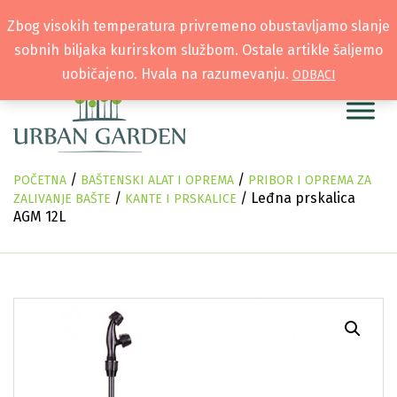
Zbog visokih temperatura privremeno obustavljamo slanje
sobnih biljaka kurirskom službom. Ostale artikle šaljemo
uobičajeno. Hvala na razumevanju.
ODBACI
/
/
POČETNA
BAŠTENSKI ALAT I OPREMA
PRIBOR I OPREMA ZA
/
/ Leđna prskalica
ZALIVANJE BAŠTE
KANTE I PRSKALICE
AGM 12L