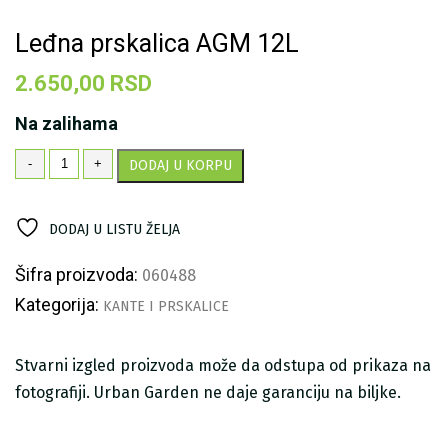
Leđna prskalica AGM 12L
2.650,00
RSD
Na zalihama
Leđna
-
+
DODAJ U KORPU
prskalica
AGM
12L
DODAJ U LISTU ŽELJA
količina
Šifra proizvoda:
060488
Kategorija:
KANTE I PRSKALICE
Stvarni izgled proizvoda može da odstupa od prikaza na
fotografiji. Urban Garden ne daje garanciju na biljke.