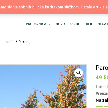
TEL: +381 66 40 40 30 | LOKACIJA: OS
mo slanje sobnih biljaka kurirskom službom. Ostale artikle 
PRODAVNICA
NOVO
AKCIJE
IDEJE
NEGA 
/ Parocija
O DRVEĆE
Paro
49.5
Latinsk
Preuzi
Na za