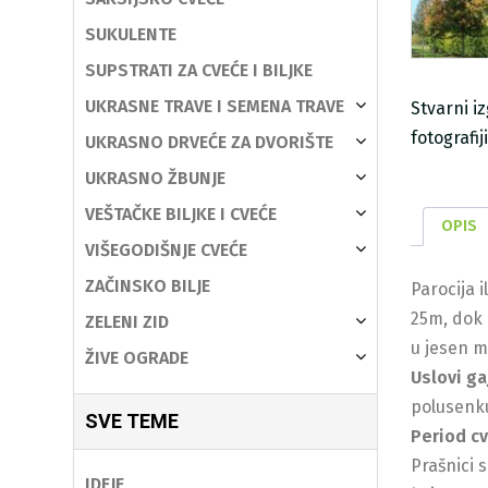
SUKULENTE
SUPSTRATI ZA CVEĆE I BILJKE
UKRASNE TRAVE I SEMENA TRAVE
Stvarni i
fotografi
UKRASNO DRVEĆE ZA DVORIŠTE
UKRASNO ŽBUNJE
VEŠTAČKE BILJKE I CVEĆE
OPIS
VIŠEGODIŠNJE CVEĆE
ZAČINSKO BILJE
Parocija 
25m, dok 
ZELENI ZID
u jesen m
ŽIVE OGRADE
Uslovi ga
polusenk
SVE TEME
Period c
Prašnici 
IDEJE