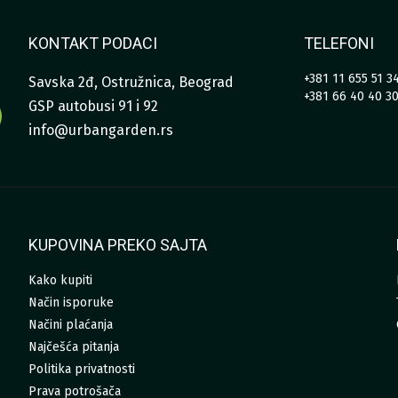
KONTAKT PODACI
TELEFONI
+381 11 655 51 3
Savska 2đ, Ostružnica, Beograd
+381 66 40 40 3
GSP autobusi 91 i 92
info@urbangarden.rs
KUPOVINA PREKO SAJTA
Kako kupiti
Način isporuke
Načini plaćanja
Najčešća pitanja
Politika privatnosti
Prava potrošača