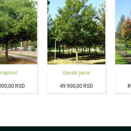
Koprivić
Gorski javor
000,00
RSD
49.900,00
RSD
8