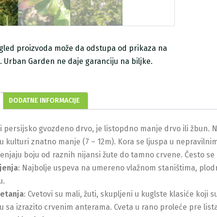
zgled proizvoda može da odstupa od prikaza na
ji. Urban Garden ne daje garanciju na biljke.
DODATNE INFORMACIJE
ili persijsko gvozdeno drvo, je listopdno manje drvo ili žbun
u kulturi znatno manje (7 – 12m). Kora se ljuspa u nepravilnim
enjaju boju od raznih nijansi žute do tamno crvene. Često se
jenja
: Najbolje uspeva na umereno vlažnom staništima, plodno
u.
vetanja
: Cvetovi su mali, žuti, skupljeni u kuglste klasiće koji
su sa izrazito crvenim anterama. Cveta u rano proleće pre lista