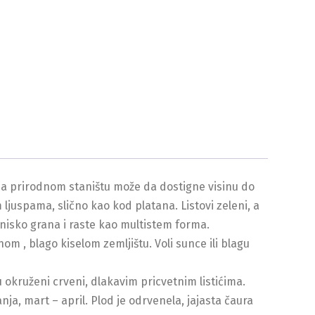
. Na prirodnom staništu može da dostigne visinu do
 ljuspama, slično kao kod platana. Listovi zeleni, a
 nisko grana i raste kao multistem forma.
m , blago kiselom zemljištu. Voli sunce ili blagu
 su okruženi crveni, dlakavim pricvetnim listićima.
nja, mart – april. Plod je odrvenela, jajasta čaura