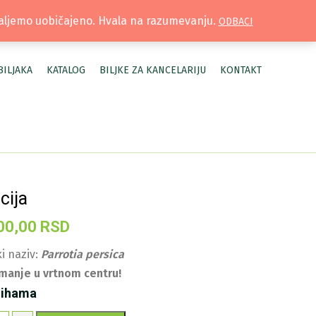
TRUŽNICA |
MOJ NALOG
šaljemo uobičajeno. Hvala na razumevanju.
ODBACI
BILJAKA
KATALOG
BILJKE ZA KANCELARIJU
KONTAKT
cija
00,00
RSD
i naziv:
Parrotia persica
manje u vrtnom centru!
lihama