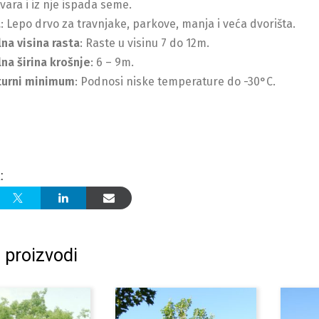
tvara i iz nje ispada seme.
a
: Lepo drvo za travnjake, parkove, manja i veća dvorišta.
na visina rasta
: Raste u visinu 7 do 12m.
na širina krošnje
: 6 – 9m.
urni minimum
: Podnosi niske temperature do -30°C.
:
 proizvodi