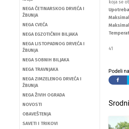
koja se o
NEGA ČETINARSKOG DRVEĆA I
Upotreb
ŽBUNJA
Maksimal
NEGA CVEĆA
Maksimal
Temperat
NEGA EGZOTIČNIH BILJAKA
NEGA LISTOPADNOG DRVEĆA I
41
ŽBUNJA
NEGA SOBNIH BILJAKA
NEGA TRAVNJAKA
Podeli na
NEGA ZIMZELENOG DRVEĆA I
ŽBUNJA
NEGA ŽIVIH OGRADA
Srodni
NOVOSTI
OBAVEŠTENJA
SAVETI I TRIKOVI