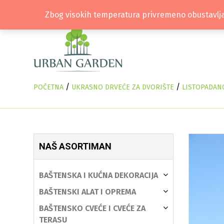
Zbog visokih temperatura privremeno obustavlja
/
/
POČETNA
UKRASNO DRVEĆE ZA DVORIŠTE
LISTOPADAN
NAŠ ASORTIMAN
BAŠTENSKA I KUĆNA DEKORACIJA
BAŠTENSKI ALAT I OPREMA
BAŠTENSKO CVEĆE I CVEĆE ZA
TERASU