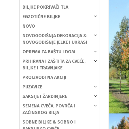
BILJKE POKRIVAČI TLA
EGZOTIČNE BILJKE
NOVO
NOVOGODIŠNJA DEKORACIJA &
NOVOGODIŠNJE JELKE I UKRASI
OPREMA ZA BAŠTU I DOM
PRIHRANA I ZAŠTITA ZA CVEĆE,
BILJKE I TRAVNJAKE
PROIZVODI NA AKCIJI
PUZAVICE
SAKSIJE I ŽARDINJERE
SEMENA CVEĆA, POVRĆA I
ZAČINSKOG BILJA
SOBNE BILJKE & SOBNO I
SAKSIJSKO CVEĆE