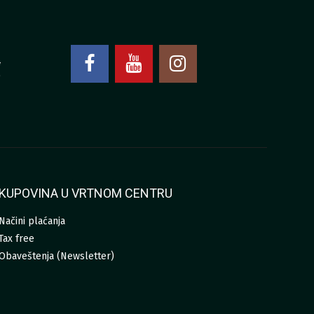
4
0
KUPOVINA U VRTNOM CENTRU
Načini plaćanja
Tax free
Obaveštenja (Newsletter)