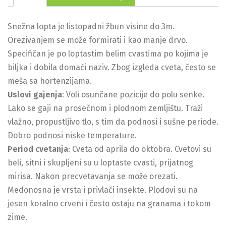
Snežna lopta je listopadni žbun visine do 3m.
Orezivanjem se može formirati i kao manje drvo.
Specifičan je po loptastim belim cvastima po kojima je
biljka i dobila domaći naziv. Zbog izgleda cveta, često se
meša sa hortenzijama.
Uslovi gajenja
: Voli osunčane pozicije do polu senke.
Lako se gaji na prosečnom i plodnom zemljištu. Traži
vlažno, propustljivo tlo, s tim da podnosi i sušne periode.
Dobro podnosi niske temperature.
Period cvetanja
: Cveta od aprila do oktobra. Cvetovi su
beli, sitni i skupljeni su u loptaste cvasti, prijatnog
mirisa. Nakon precvetavanja se može orezati.
Medonosna je vrsta i privlači insekte. Plodovi su na
jesen koralno crveni i često ostaju na granama i tokom
zime.