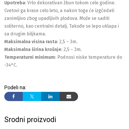
Upotreba
: Vrlo dekorativan žbun tokom cele godine.
Cvetovi ga krase celo leto, a nakon toga će izgčedati
zanimljivo zbog upadljivih plodova. Može se saditi
soliterno, kao centralni detalj. Takođe se lepo uklapa i
sa drugim biljkama.
Maksimalna visina rasta
: 2,5 – 3m.
Maksimalna širina krošnje
: 2,5 – 3m.
Temperaturni minimum
: Podnosi niske temperature do
-34°C.
Podeli na:
Srodni proizvodi