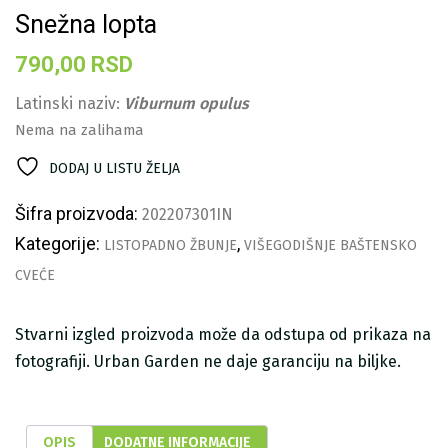
Snežna lopta
790,00
RSD
Latinski naziv:
Viburnum opulus
Nema na zalihama
DODAJ U LISTU ŽELJA
Šifra proizvoda:
202207301IN
Kategorije:
,
LISTOPADNO ŽBUNJE
VIŠEGODIŠNJE BAŠTENSKO
CVEĆE
Stvarni izgled proizvoda može da odstupa od prikaza na
fotografiji. Urban Garden ne daje garanciju na biljke.
OPIS
DODATNE INFORMACIJE