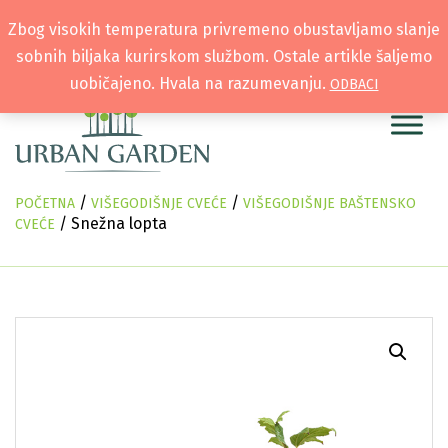
Zbog visokih temperatura privremeno obustavljamo slanje
sobnih biljaka kurirskom službom. Ostale artikle šaljemo
uobičajeno. Hvala na razumevanju.
ODBACI
/
/
POČETNA
VIŠEGODIŠNJE CVEĆE
VIŠEGODIŠNJE BAŠTENSKO
/ Snežna lopta
CVEĆE