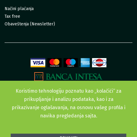
Načini plaćanja
Tax free
Obaveštenja (Newsletter)
Koristimo tehnologiju poznatu kao „kolačići“ za
prikupljanje i analizu podataka, kao i za
prikazivanje oglašavanja, na osnovu vašeg profila i
navika pregledanja sajta.
Sva prava zadržana. © 2015-2022 Urban Garden doo