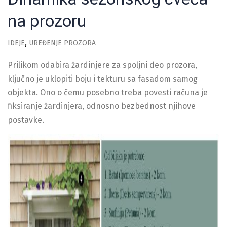
na prozoru
IDEJE
UREĐENJE PROZORA
Prilikom odabira žardinjere za spoljni deo prozora,
ključno je uklopiti boju i tekturu sa fasadom samog
objekta. Ono o čemu posebno treba povesti računa je
fiksiranje žardinjera, odnosno bezbednost njihove
postavke.