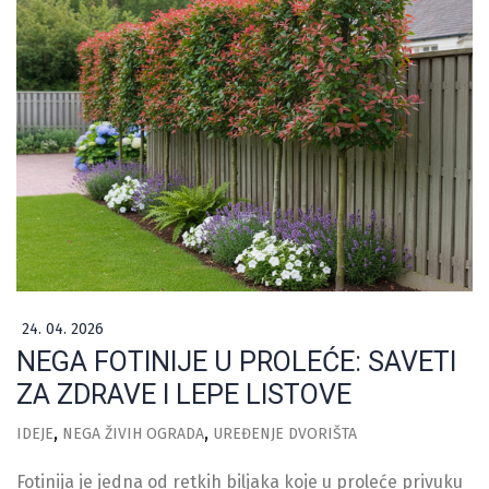
24. 04. 2026
NEGA FOTINIJE U PROLEĆE: SAVETI
ZA ZDRAVE I LEPE LISTOVE
IDEJE
NEGA ŽIVIH OGRADA
UREĐENJE DVORIŠTA
Fotinija je jedna od retkih biljaka koje u proleće privuku