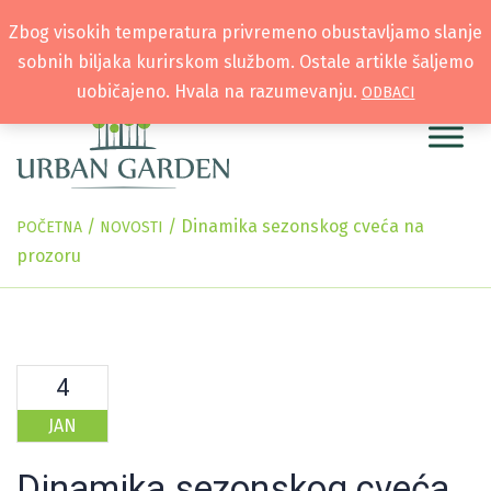
Zbog visokih temperatura privremeno obustavljamo slanje
sobnih biljaka kurirskom službom. Ostale artikle šaljemo
uobičajeno. Hvala na razumevanju.
ODBACI
/
/
Dinamika sezonskog cveća na
POČETNA
NOVOSTI
prozoru
4
JAN
Dinamika sezonskog cveća