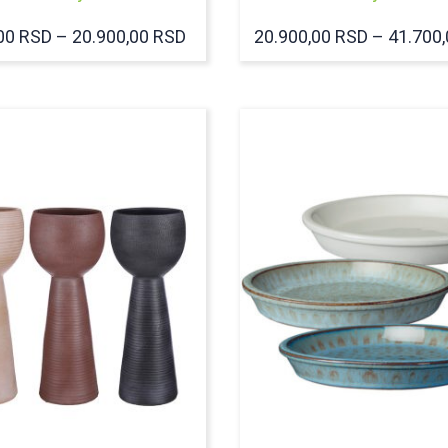
RASPON
,00
RSD
–
20.900,00
RSD
20.900,00
RSD
–
41.700
CENA:
OD
4.900,00 RSD
DO
20.900,00 RSD