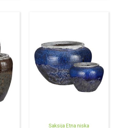
OD
OD
5.500,00 RSD
3.550,00 R
DO
DO
15.500,00 RSD
11.500,00 
Saksija Etna niska