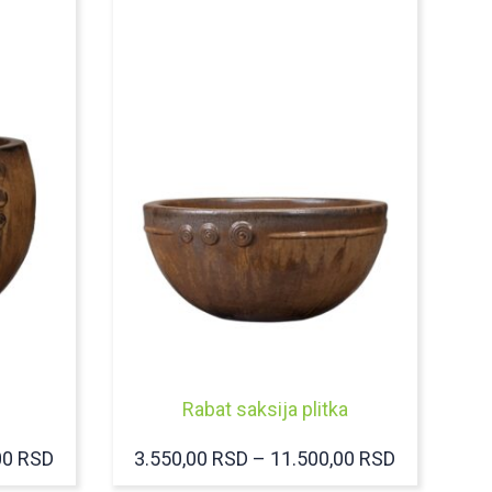
Rabat saksija plitka
RASPON
RASPON
00
RSD
3.550,00
RSD
–
11.500,00
RSD
CENA:
CENA: