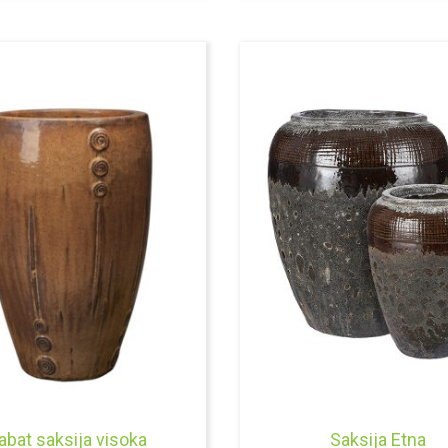
abat saksija visoka
Saksija Etna