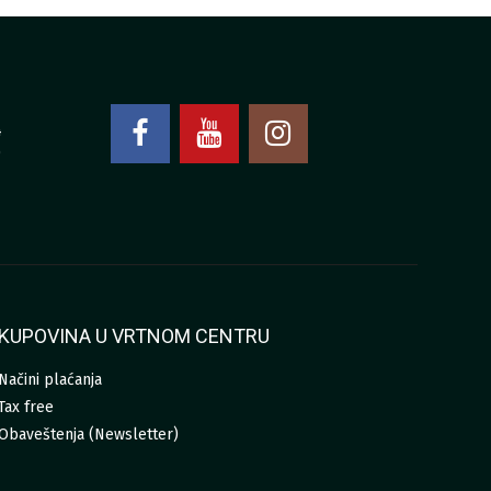
4
0
KUPOVINA U VRTNOM CENTRU
Načini plaćanja
Tax free
Obaveštenja (Newsletter)