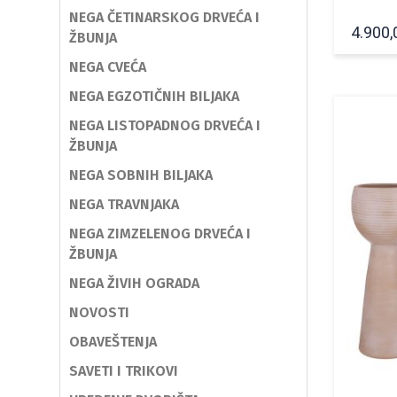
NEGA ČETINARSKOG DRVEĆA I
4.900
ŽBUNJA
NEGA CVEĆA
NEGA EGZOTIČNIH BILJAKA
NEGA LISTOPADNOG DRVEĆA I
ŽBUNJA
NEGA SOBNIH BILJAKA
NEGA TRAVNJAKA
NEGA ZIMZELENOG DRVEĆA I
ŽBUNJA
NEGA ŽIVIH OGRADA
NOVOSTI
OBAVEŠTENJA
SAVETI I TRIKOVI