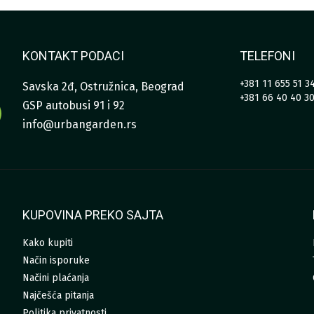
KONTAKT PODACI
TELEFONI
+381 11 655 51 3
Savska 2đ, Ostružnica, Beograd
+381 66 40 40 3
GSP autobusi 91 i 92
info@urbangarden.rs
KUPOVINA PREKO SAJTA
Kako kupiti
Način isporuke
Načini plaćanja
Najčešća pitanja
Politika privatnosti