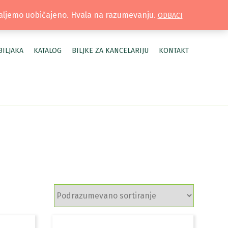
TRUŽNICA |
MOJ NALOG
šaljemo uobičajeno. Hvala na razumevanju.
ODBACI
BILJAKA
KATALOG
BILJKE ZA KANCELARIJU
KONTAKT