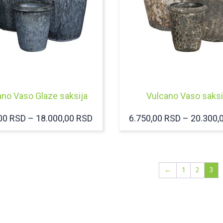
ano Vaso Glaze saksija
Vulcano Vaso saksi
RASPON
,00
RSD
–
18.000,00
RSD
6.750,00
RSD
–
20.300,
CENA:
OD
6.000,00 RSD
←
1
2
3
DO
18.000,00 RSD