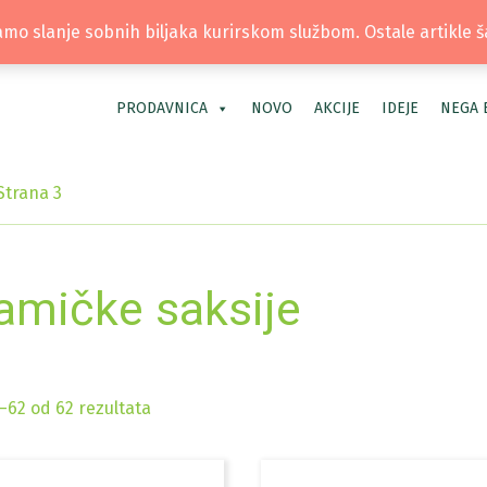
TEL: +381 66 40 40 30 | LOKACIJA: OS
mo slanje sobnih biljaka kurirskom službom. Ostale artikle 
PRODAVNICA
NOVO
AKCIJE
IDEJE
NEGA 
Strana 3
amičke saksije
–62 od 62 rezultata