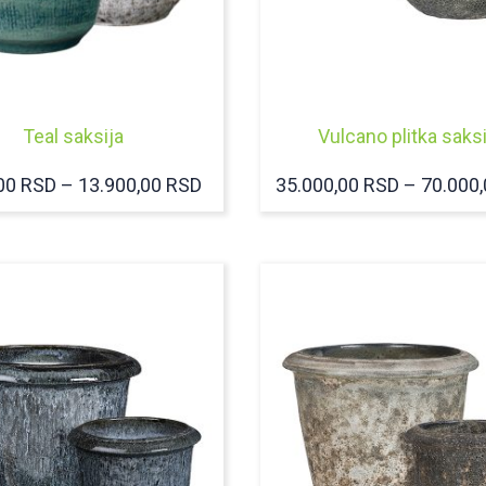
Teal saksija
Vulcano plitka saksi
RASPON
,00
RSD
–
13.900,00
RSD
35.000,00
RSD
–
70.000
CENA:
OD
3.500,00 RSD
DO
13.900,00 RSD