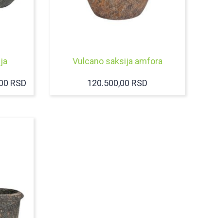
ja
Vulcano saksija amfora
RASPON
,00
RSD
120.500,00
RSD
CENA:
OD
35.000,00 RSD
DO
70.000,00 RSD