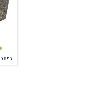
ja
RASPON
00
RSD
CENA:
OD
6.750,00 RSD
DO
20.300,00 RSD