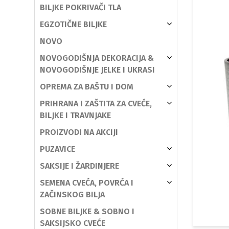
BILJKE POKRIVAČI TLA
EGZOTIČNE BILJKE
NOVO
NOVOGODIŠNJA DEKORACIJA &
NOVOGODIŠNJE JELKE I UKRASI
OPREMA ZA BAŠTU I DOM
PRIHRANA I ZAŠTITA ZA CVEĆE,
BILJKE I TRAVNJAKE
PROIZVODI NA AKCIJI
PUZAVICE
SAKSIJE I ŽARDINJERE
SEMENA CVEĆA, POVRĆA I
ZAČINSKOG BILJA
SOBNE BILJKE & SOBNO I
SAKSIJSKO CVEĆE