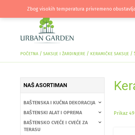
Zbog visokih temperatura privremeno obustavlja
/
/
/
POČETNA
SAKSIJE I ŽARDINJERE
KERAMIČKE SAKSIJE
Ker
NAŠ ASORTIMAN
BAŠTENSKA I KUĆNA DEKORACIJA
BAŠTENSKI ALAT I OPREMA
Prikaz 49
BAŠTENSKO CVEĆE I CVEĆE ZA
TERASU