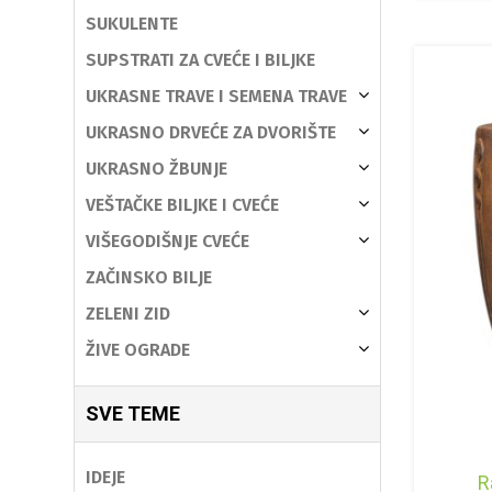
SUKULENTE
SUPSTRATI ZA CVEĆE I BILJKE
UKRASNE TRAVE I SEMENA TRAVE
UKRASNO DRVEĆE ZA DVORIŠTE
UKRASNO ŽBUNJE
VEŠTAČKE BILJKE I CVEĆE
VIŠEGODIŠNJE CVEĆE
ZAČINSKO BILJE
ZELENI ZID
ŽIVE OGRADE
SVE TEME
IDEJE
R