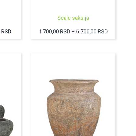
Scale saksija
RASPON
RASPON
0
RSD
1.700,00
RSD
–
6.700,00
RSD
CENA:
CENA:
OD
OD
850,00 RSD
1.700,00 R
DO
DO
3.400,00 RSD
6.700,00 R