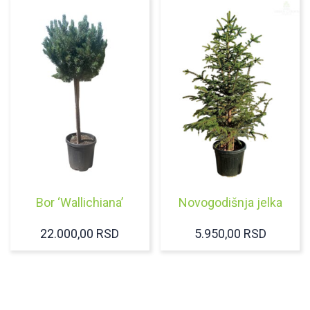
8.500,
DO
21.500
Bor ‘Wallichiana’
Novogodišnja jelka
22.000,00
RSD
5.950,00
RSD