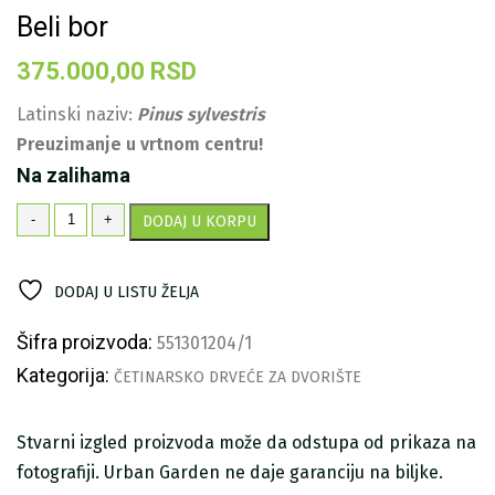
Beli bor
375.000,00
RSD
Latinski naziv:
Pinus sylvestris
Preuzimanje u vrtnom centru!
Na zalihama
Beli
-
+
DODAJ U KORPU
bor
količina
DODAJ U LISTU ŽELJA
Šifra proizvoda:
551301204/1
Kategorija:
ČETINARSKO DRVEĆE ZA DVORIŠTE
Stvarni izgled proizvoda može da odstupa od prikaza na
fotografiji. Urban Garden ne daje garanciju na biljke.