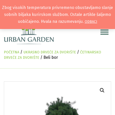
Zbog visokih temperatura privremeno obustavljamo slanje
sobnih biljaka kurirskom službom. Ostale artikle šaljemo
uobičajeno. Hvala na razumevanju.
ODBACI
/
/
POČETNA
UKRASNO DRVEĆE ZA DVORIŠTE
ČETINARSKO
/ Beli bor
DRVEĆE ZA DVORIŠTE