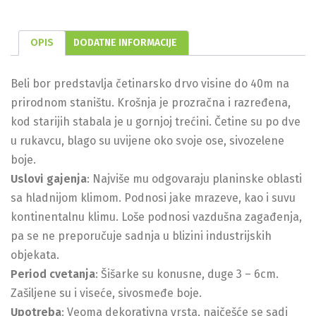
OPIS
DODATNE INFORMACIJE
Beli bor predstavlja četinarsko drvo visine do 40m na
prirodnom staništu. Krošnja je prozračna i razređena,
kod starijih stabala je u gornjoj trećini. Četine su po dve
u rukavcu, blago su uvijene oko svoje ose, sivozelene
boje.
Uslovi gajenja
: Najviše mu odgovaraju planinske oblasti
sa hladnijom klimom. Podnosi jake mrazeve, kao i suvu
kontinentalnu klimu. Loše podnosi vazdušna zagađenja,
pa se ne preporučuje sadnja u blizini industrijskih
objekata.
Period cvetanja
: Šišarke su konusne, duge 3 – 6cm.
Zašiljene su i viseće, sivosmeđe boje.
Upotreba
: Veoma dekorativna vrsta, najčešće se sadi