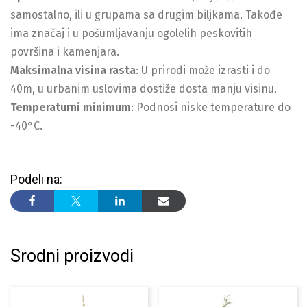
samostalno, ili u grupama sa drugim biljkama. Takođe
ima značaj i u pošumljavanju ogolelih peskovitih
površina i kamenjara.
Maksimalna visina rasta
: U prirodi može izrasti i do
40m, u urbanim uslovima dostiže dosta manju visinu.
Temperaturni minimum
: Podnosi niske temperature do
-40°C.
Podeli na:
Srodni proizvodi